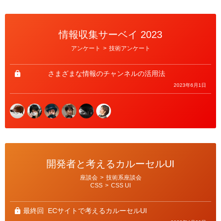
情報収集サーベイ 2023
カ
アンケート
>
技術アンケート
テ
ゴ
リ
ー
さまざまな情報のチャンネルの活用法
2023年6月1日
開発者と考えるカルーセルUI
カ
座談会
>
技術系座談会
テ
CSS
>
CSS UI
ゴ
リ
ー
最終回
ECサイトで考えるカルーセルUI