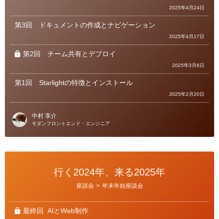
2025年4月24日
第3回
ドキュメントの作成とナビゲーション
2025年4月17日
第2回
チーム共有とデプロイ
2025年3月6日
第1回
Starlightの特徴とインストール
2025年2月20日
中村 享介
モダンフロントエンド・エンジニア
行く2024年、来る2025年
カ
座談会
>
年末年始座談会
テ
ゴ
リ
ー
最終回
AIとWeb制作