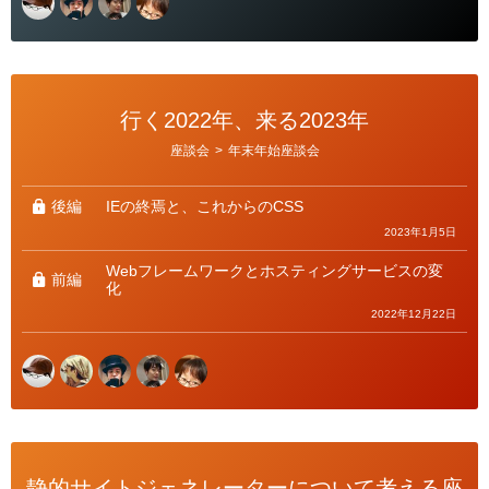
行く2022年、来る2023年
カ
座談会
>
年末年始座談会
テ
ゴ
リ
ー
後編
IEの終焉と、これからのCSS
2023年1月5日
Webフレームワークとホスティングサービスの変
前編
化
2022年12月22日
静的サイトジェネレーターについて考える座