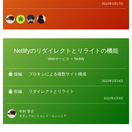
2022年3月17日
Netlifyのリダイレクトとリライトの機能
カ
Webサービス
>
Netlify
テ
ゴ
リ
ー
後編
プロキシによる複数サイト構成
2022年2月24日
前編
リダイレクトとリライト
2022年2月3日
中村 享介
モダンフロントエンド・エンジニア