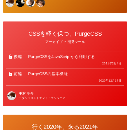
CSSを軽く保つ、PurgeCSS
カ
アーカイブ
>
開発ツール
テ
ゴ
リ
ー
後編
PurgeCSSをJavaScriptから利用する
2021年2月4日
前編
PurgeCSSの基本機能
2020年12月17日
中村 享介
モダンフロントエンド・エンジニア
行く2020年、来る2021年