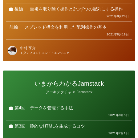
ー
後編
重複を取り除く操作と2つずつの配列にする操作
2021年8月26日
前編
スプレッド構文を利用した配列操作の基本
2021年8月19日
中村 享介
モダンフロントエンド・エンジニア
いまからわかるJamstack
カ
アーキテクチャ
>
Jamstack
テ
ゴ
リ
ー
第4回
データを管理する手法
2021年8月5日
第3回
静的なHTMLを生成するコツ
2021年7月1日