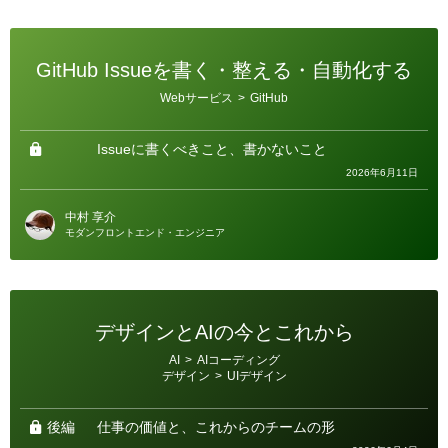
GitHub Issueを書く・整える・自動化する
カ
Webサービス
>
GitHub
テ
ゴ
リ
ー
Issueに書くべきこと、書かないこと
2026年6月11日
中村 享介
モダンフロントエンド・エンジニア
デザインとAIの今とこれから
カ
AI
>
AIコーディング
テ
デザイン
>
UIデザイン
ゴ
リ
ー
後編
仕事の価値と、これからのチームの形