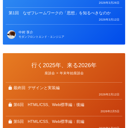
2026年3月26日
第1回
なぜフレームワークの「思想」を知るべきなのか
2026年3月12日
中村 享介
モダンフロントエンド・エンジニア
行く2025年、来る2026年
カ
座談会
>
年末年始座談会
テ
ゴ
リ
ー
最終回
デザインと実装編
2026年2月12日
第6回
HTML/CSS、Web標準編：後編
2026年2月5日
第5回
HTML/CSS、Web標準編：前編