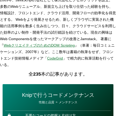
多数のWebリニューアル、新規立ち上げを取り仕切った経験を持ち、
情報設計、フロントエンド、クラウド活用、開発フローの効率化を得意
とする。 Webをより発展させるため、新しくブラウザに実装された機
能の活用事例を数多く生み出しつつ、日々、クラウドサービスを利用し
た効率のよい制作・開発手法の試行錯誤を続けている。現在の興味は
Web Componentsを使ったマークアップの改善とJamstack。 著書に
『
WebクリエイティブのためのDOM Scripting
』（単著：毎日コミュニ
ケーションズ、2007年）など。ここ数年は書籍の執筆をせず、フロン
トエンド技術情報メディア「
CodeGrid
」で精力的に執筆活動を行って
いる。
全
235
本の記事があります。
Knipで行うコードメンテナンス
カ
性能と品質
>
メンテナンス
テ
ゴ
リ
ー
不要なコードの把握と片付け方