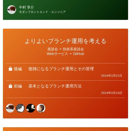
中村 享介
モダンフロントエンド・エンジニア
よりよいブランチ運用を考える
カ
座談会
>
技術系座談会
テ
Webサービス
>
GitHub
ゴ
リ
ー
後編
複雑になるブランチ運用とその管理
2024年3月21日
前編
基本となるブランチ運用方法
2024年3月14日