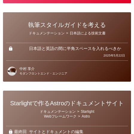
執筆スタイルガイドを考える
カ
ドキュメンテーション
>
日本語による技術文書
テ
ゴ
リ
ー
日本語と英語の間に半角スペースを入れるべきか
2025年5月22日
中村 享介
モダンフロントエンド・エンジニア
Starlightで作るAstroのドキュメントサイト
カ
ドキュメンテーション
>
Starlight
テ
Webフレームワーク
>
Astro
ゴ
リ
ー
最終回
サイトとドキュメントの編集