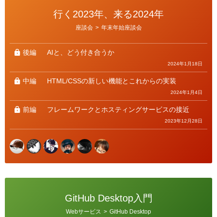
行く2023年、来る2024年
カ
座談会
>
年末年始座談会
テ
ゴ
リ
ー
後編
AIと、どう付き合うか
2024年1月18日
中編
HTML/CSSの新しい機能とこれからの実装
2024年1月4日
前編
フレームワークとホスティングサービスの接近
2023年12月28日
GitHub Desktop入門
カ
Webサービス
>
GitHub Desktop
テ