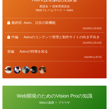
カ
座談会
>
技術系座談会
テ
Webフレームワーク
>
Astro
ゴ
リ
ー
最終回
Astro、注目の新機能
2024年11月28日
中編
Astroのコンテンツ管理と制作サイトの向き不向き
2024年11月14日
前編
Astroの特徴を知る
2024年11月7日
Web開発のためのVision Proの知識
カ
Webの基礎
>
ブラウザ
テ
ゴ