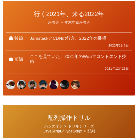
行く2021年、来る2022年
カ
座談会
>
年末年始座談会
テ
ゴ
リ
ー
後編
JamstackとCDNの行方、2022年の展望
2022年1月6日
ここを見ていた、2021年のWebフロントエンド技
前編
術
2021年12月23日
配列操作ドリル
カ
ハンズオン
>
ドリルシリーズ
テ
JavaScript／TypeScript
>
配列
ゴ
リ