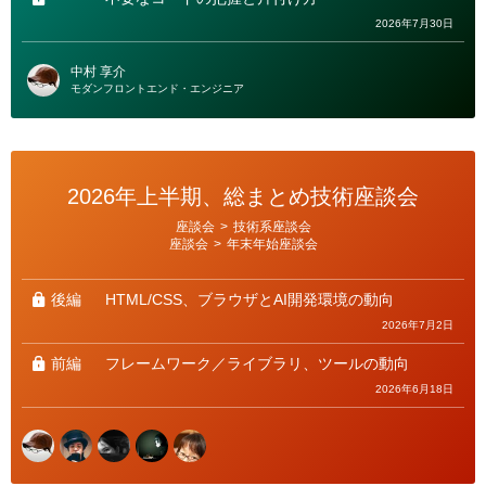
2026年7月30日
中村 享介
モダンフロントエンド・エンジニア
2026年上半期、総まとめ技術座談会
カ
座談会
>
技術系座談会
テ
座談会
>
年末年始座談会
ゴ
リ
ー
後編
HTML/CSS、ブラウザとAI開発環境の動向
2026年7月2日
前編
フレームワーク／ライブラリ、ツールの動向
2026年6月18日