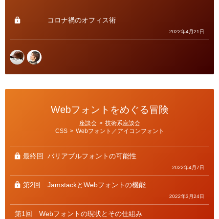
ゴ
リ
ー
コロナ禍のオフィス術
2022年4月21日
Webフォントをめぐる冒険
カ
座談会
>
技術系座談会
テ
CSS
>
Webフォント／アイコンフォント
ゴ
リ
ー
最終回
バリアブルフォントの可能性
2022年4月7日
第2回
JamstackとWebフォントの機能
2022年3月24日
第1回
Webフォントの現状とその仕組み