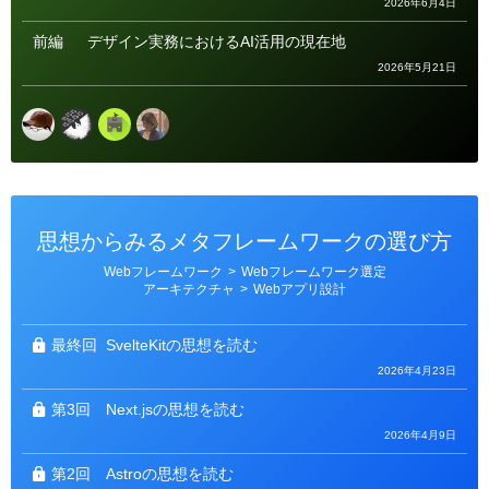
2026年6月4日
前編
デザイン実務におけるAI活用の現在地
2026年5月21日
思想からみるメタフレームワークの選び方
カ
Webフレームワーク
>
Webフレームワーク選定
テ
アーキテクチャ
>
Webアプリ設計
ゴ
リ
ー
最終回
SvelteKitの思想を読む
2026年4月23日
第3回
Next.jsの思想を読む
2026年4月9日
第2回
Astroの思想を読む