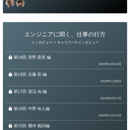
エンジニアに聞く、仕事の行方
カ
インタビュー
>
キャリアパスインタビュー
テ
ゴ
リ
ー
第19回
菅野 亜実 編
2023年12月14日
第18回
近藤 彩 編
2023年11月9日
第17回
渡辺 由 編
2022年2月17日
第16回
中野 祐人編
2020年11月12日
第15回
國仲 義則編