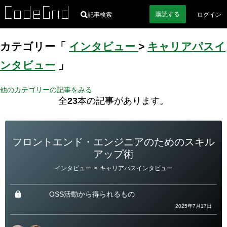
購読
する
記事検索
ログイン
カテゴリー「
インタビュー
>
キャリアパスイ
ンタビュー
」
他のカテゴリーの記事をみる
全
23
本の記事があります。
フロントエンド・エンジニアのためのスキル
アップ術
カ
インタビュー
>
キャリアパスインタビュー
テ
ゴ
リ
ー
OSS活動から得られるもの
2025年7月17日