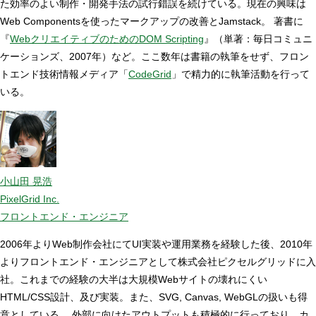
た効率のよい制作・開発手法の試行錯誤を続けている。現在の興味は
Web Componentsを使ったマークアップの改善とJamstack。 著書に
『
WebクリエイティブのためのDOM Scripting
』（単著：毎日コミュニ
ケーションズ、2007年）など。ここ数年は書籍の執筆をせず、フロン
トエンド技術情報メディア「
CodeGrid
」で精力的に執筆活動を行って
いる。
小山田 晃浩
PixelGrid Inc.
フロントエンド・エンジニア
2006年よりWeb制作会社にてUI実装や運用業務を経験した後、2010年
よりフロントエンド・エンジニアとして株式会社ピクセルグリッドに入
社。これまでの経験の大半は大規模Webサイトの壊れにくい
HTML/CSS設計、及び実装。また、SVG, Canvas, WebGLの扱いも得
意としている。 外部に向けたアウトプットも積極的に行っており、カ