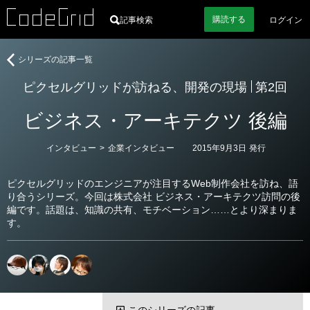
購読
する
記事検索
ログイン
ピ
シリーズの記事一覧
ク
ピクセルグリッドが訪ねる、開発の現場
第2回
セ
ル
ビジネス・アーキテクツ 後編
グ
リ
ッ
カ
インタビュー
>
企業インタビュー
2015年9月3日
発行
テ
ド
ゴ
が
リ
ピクセルグリッドのエンジニアが注目するWeb制作会社を訪ね、語
ー
訪
り合うシリーズ。今回は株式会社 ビジネス・アーキテクツ訪問の後
ね
編です。話題は、知識の共有、モチベーション……とより深まりま
る、
す。
開
発
の
現
場
このシリーズの記事