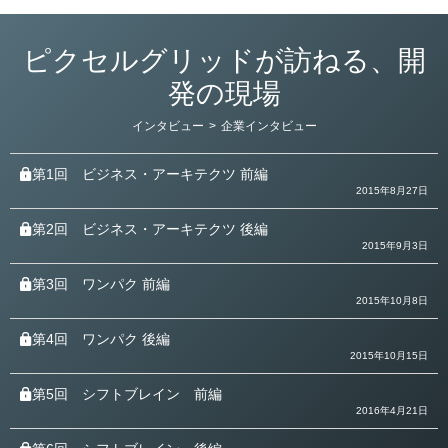
ピクセルグリッドが訪ねる、開
発の現場
カ
インタビュー
>
企業インタビュー
テ
ゴ
リ
第1回
ビジネス・アーキテクツ 前編
ー
2015年8月27日
第2回
ビジネス・アーキテクツ 後編
2015年9月3日
第3回
ワンパク 前編
2015年10月8日
第4回
ワンパク 後編
2015年10月15日
第5回
シフトブレイン 前編
2016年4月21日