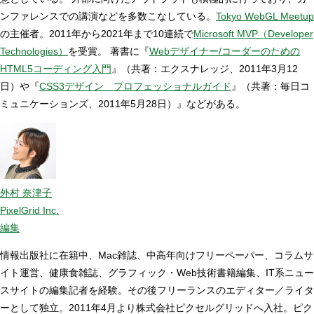
ンファレンスでの講演などを多数こなしている。
Tokyo WebGL Meetup
の主催者。2011年から2021年まで10連続で
Microsoft MVP（Developer
Technologies）
を受賞。 著書に『
Webデザイナー/コーダーのための
HTML5コーディング入門
』（共著：エクスナレッジ、2011年3月12
日）や『
CSS3デザイン プロフェッショナルガイド
』（共著：毎日コ
ミュニケーションズ、2011年5月28日）』などがある。
外村 奈津子
PixelGrid Inc.
編集
情報出版社に在籍中、Mac雑誌、中高年向けフリーペーパー、コラムサ
イト運営、健康食雑誌、グラフィック・Web技術書籍編集、IT系ニュー
スサイトの編集記者を経験。その後フリーランスのエディター／ライタ
ーとして独立。2011年4月より株式会社ピクセルグリッドへ入社。ピク