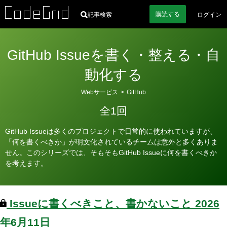
購読
する
記事検索
ログイン
GitHub Issueを書く・整える・自
動化する
カ
Webサービス
>
GitHub
テ
全1回
ゴ
リ
GitHub Issueは多くのプロジェクトで日常的に使われていますが、
ー
「何を書くべきか」が明文化されているチームは意外と多くありま
せん。このシリーズでは、そもそもGitHub Issueに何を書くべきか
を考えます。
Issueに書くべきこと、書かないこと
2026
年6月11日