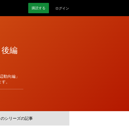
購読
する
ログイン
：後編
周辺動向編」
ます。
このシリーズの記事