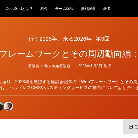
CodeGridとは？
料金
チーム購読
無料記事
著者
行く2025年、来る2026年
第3回
bフレームワークとその周辺動向編
カ
座談会
>
年末年始座談会
2026年1月8日
発行
テ
ゴ
リ
振り返り、2026年を展望する座談会記事の「Webフレームワークとその
ー
では、ヘッドレスCMSやホスティングサービスの動向について話し合い