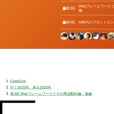
Webフレームワーク
第3回
編
第4回
AI時代のフロントエ
CodeGrid
行く2025年、来る2026年
第3回 Webフレームワークとその周辺動向編：後編