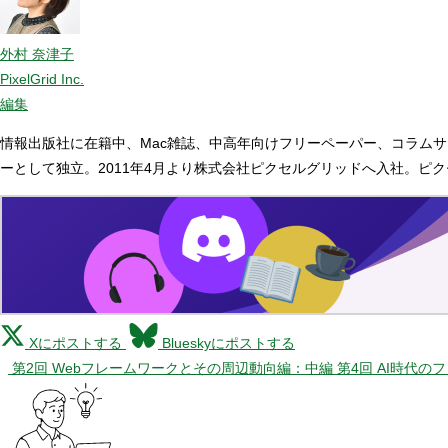
外村 奈津子
PixelGrid Inc.
編集
情報出版社に在籍中、Mac雑誌、中高年向けフリーペーパー、コラムサ
ーとして独立。2011年4月より株式会社ピクセルグリッドへ入社。ピ
Xにポストする
Blueskyにポストする
第2回 Webフレームワークとその周辺動向編：中編
第4回 AI時代