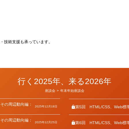
。
・技術支援も承っています。
行く2025年、来る2026年
カ
座談会
>
年末年始座談会
テ
ゴ
リ
とその周辺動向編：
ー
第5回
HTML/CSS、Web
2025年12月18日
とその周辺動向編：
第6回
HTML/CSS、Web
2025年12月25日