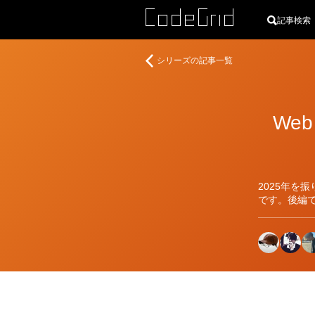
記事検索
行
シリーズの記事一覧
く
2025
年、
We
来
る
2026
年
2025年を
です。後編