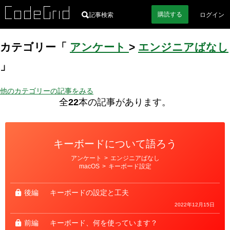
購読
する
記事検索
ログイン
カテゴリー「
アンケート
>
エンジニアばなし
」
他のカテゴリーの記事をみる
全
22
本の記事があります。
キーボードについて語ろう
カ
アンケート
>
エンジニアばなし
テ
macOS
>
キーボード設定
ゴ
リ
ー
後編
キーボードの設定と工夫
2022年12月15日
前編
キーボード、何を使っています？