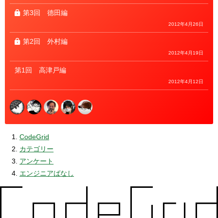
第3回
德田編
2012年4月26日
第2回
外村編
2012年4月19日
第1回
高津戸編
2012年4月12日
CodeGrid
カテゴリー
アンケート
エンジニアばなし