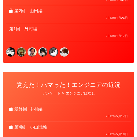
第2回
山田編
2013年1月24日
第1回
外村編
2013年1月17日
覚えた！ハマった！エンジニアの近況
カ
アンケート
>
エンジニアばなし
テ
ゴ
リ
ー
最終回
中村編
2012年5月17日
第4回
小山田編
2012年5月10日