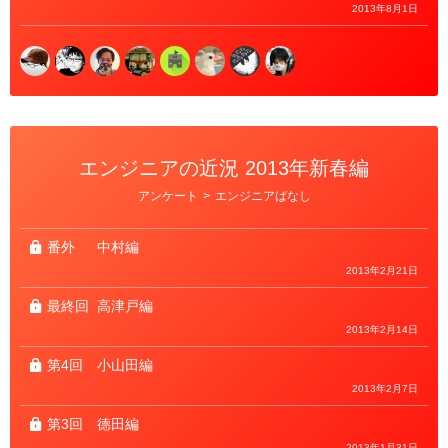
2013年8月1日
エンジニアの近況 2013年新春編
カ
アンケート
>
エンジニアばなし
テ
ゴ
リ
ー
番外
中村編
2013年2月21日
最終回
高津戸編
2013年2月14日
第4回
小山田編
2013年2月7日
第3回
德田編
2013年1月31日