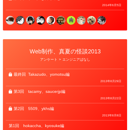
2014年6月5日
Web制作、真夏の怪談2013
カ
アンケート
>
エンジニアばなし
テ
ゴ
リ
ー
最終回
Takazudo、yomotsu編
2013年8月29日
第3回
tacamy、saucerjp編
2013年8月22日
第2回
5509、ykhs編
2013年8月8日
第1回
hokaccha、kyosuke編