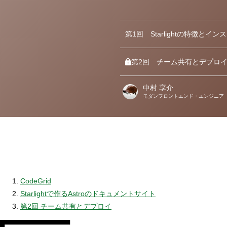
第1回
Starlightの特徴とイ
第2回
チーム共有とデプロ
中村 享介
著
モダンフロントエンド・エンジニア
者
CodeGrid
Starlightで作るAstroのドキュメントサイト
第2回 チーム共有とデプロイ