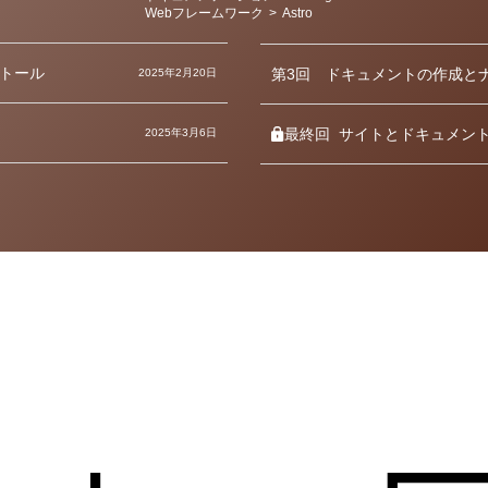
テ
Webフレームワーク
>
Astro
ゴ
リ
ー
ンストール
第3回
ドキュメントの作成と
2025年2月20日
イ
最終回
サイトとドキュメン
2025年3月6日