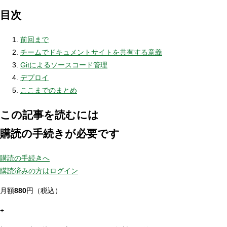
目次
前回まで
チームでドキュメントサイトを共有する意義
Gitによるソースコード管理
デプロイ
ここまでのまとめ
この記事を読むには
購読の手続きが必要です
購読の手続きへ
購読済みの方はログイン
月額
880
円（税込）
+