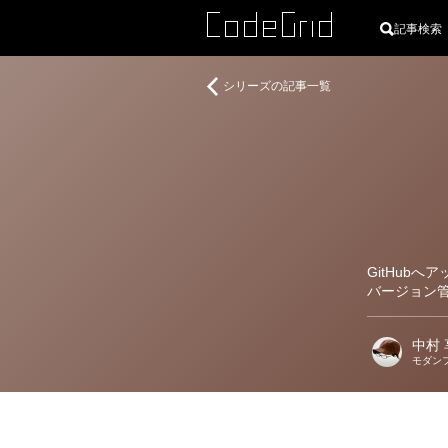
記事検索
著
Starlight
シリーズの記事一覧
者
で
作
る
Astro
の
ド
キ
ュ
GitHub
メ
バージョン
ン
ト
サ
中村 
イ
モダン
ト