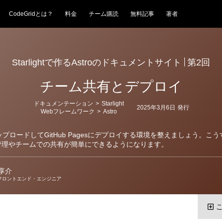
CodeGridとは？
料金
チーム購読
無料記事
著者
Starlightで作るAstroのドキュメントサイト
第2回
チーム共有とデプロイ
カ
ドキュメンテーション
>
Starlight
2025年3月6日
発行
テ
Webフレームワーク
>
Astro
ゴ
リ
ー
へアップロードしてGitHub Pagesにデプロイする環境を整えましょう。こ
管理やチームでの共有が簡単にできるようになります。
享介
フロントエンド・エンジニア