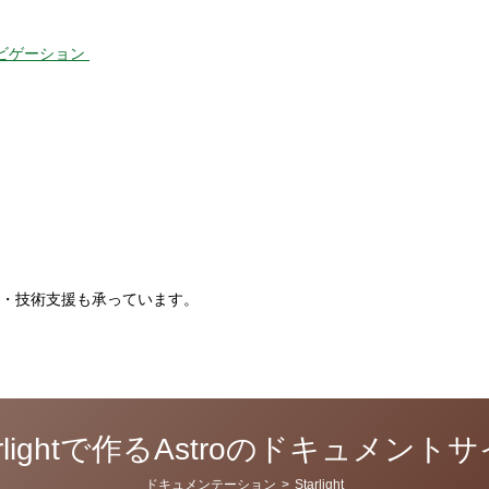
ナビゲーション
。
・技術支援も承っています。
arlightで作るAstroのドキュメント
カ
ドキュメンテーション
>
Starlight