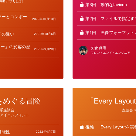
Webアプリ設計
ー
第3回
動的なfavicon
ターとコンポー
第2回
ファイルで指定するfav
2022年10月13日
第1回
画像フォーマット
その違い
2022年10月6日
ター」の変容の歴
矢倉 眞隆
2022年9月29日
フロントエンド・エンジニア
をめぐる冒険
「Every La
カ
系座談会
座談会
テ
／アイコンフォント
ゴ
リ
ー
後編
Every Layou
可能性
2022年4月7日