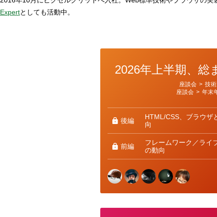
Expert
としても活動中。
2026年上半期、
カ
座談会
>
技術
テ
座談会
>
年末
ゴ
リ
ー
HTML/CSS、ブラウザ
後編
向
フレームワーク／ライ
前編
の動向