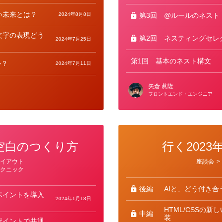
い未来とは？
2024年8月8日
第3回
@ルールのネスト
文字の表現どう
第2回
ネスティングセレ
2024年7月25日
第1回
基本のネスト構文
か？
2024年7月11日
矢倉 眞隆
フロントエンド・エンジニア
空白のつくり方
行く2023
カ
レイアウト
座談会
>
テ
テクニック
ゴ
リ
ー
後編
AIと、どう付き合
ポイントを導入
2024年1月18日
HTML/CSSの
中編
装
ポイントで共通