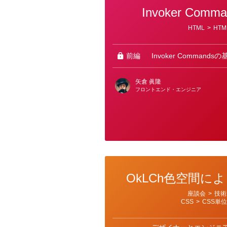
Invoker Com
カ
HTML
>
HTM
テ
ゴ
リ
ー
前編
Invoker Command
矢倉 眞隆
フロントエンド・エンジニア
OkLCh色空間に
カ
座談会
>
技術
テ
CSS
>
CSS単
ゴ
リ
ー