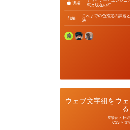
デザイナーとエンジニ
後編
恵と現在の壁
これまでの色指定の課題
前編
法
ウェブ文字組をウェ
る
カ
座談会
>
技術
テ
CSS
>
文
ゴ
リ