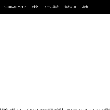
CodeGridとは？
料金
チーム購読
無料記事
著者
の実装動向に明るく、イベントでの講演や雑誌・オンラインメディアへの