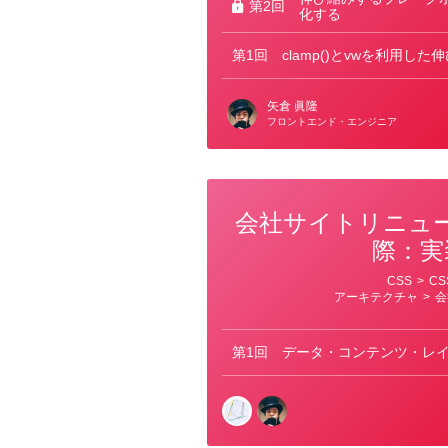
第2回
化する
第1回
clamp()とvwを利用し
矢倉 眞隆
フロントエンド・エンジニア
会社サイトリニュ
際：実
カ
CSS
>
C
テ
アーキテクチャ
>
会
ゴ
リ
ー
第1回
データ・コンテンツ・レ