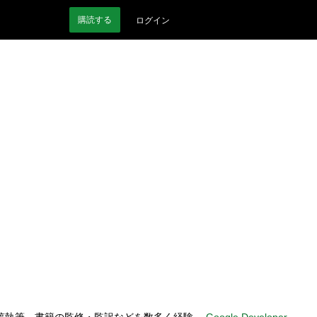
購読
する
ログイン
原稿執筆、書籍の監修・監訳などを数多く経験。
Google Developer