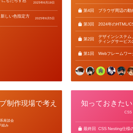
アにもたらす恩
2025年6月19日
第4回
ブラウザ周辺の動
と新しい色指定方
2025年6月5日
第3回
2024年のHTML
デザインシステム
第2回
ティングサービス
第1回
Webフレームワー
ブ制作現場で考え
知っておきたい、C
カ
CSS
テ
ゴ
系座談会
リ
字組み
ー
最終回
CSS Nesting