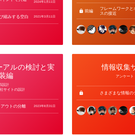
2024年1月11日
フレームワークと
前編
スの接近
た伸び縮みする空白
2021年3月11日
ーアルの検討と実
情報収集サ
装編
カ
アンケート
テ
ゴ
SS設計
リ
社サイトの設計
ー
さまざまな情報の
イアウトの分離
2023年8月31日