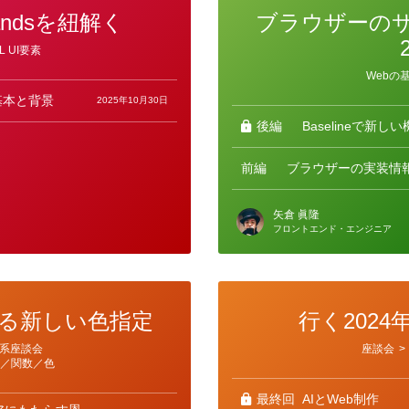
mandsを紐解く
ブラウザーの
L UI要素
カ
Webの
テ
ゴ
sの基本と背景
2025年10月30日
リ
ー
後編
Baselineで新
前編
ブラウザーの実装情
矢倉 眞隆
フロントエンド・エンジニア
よる新しい色指定
行く2024
カ
系座談会
座談会
>
テ
位／関数／色
ゴ
リ
ー
最終回
AIとWeb制作