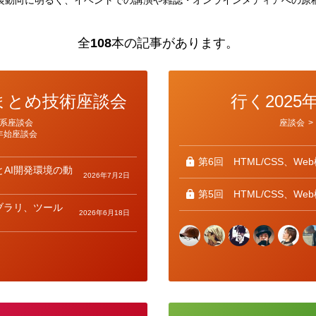
全
108
本の記事があります。
総まとめ技術座談会
行く2025
カ
系座談会
座談会
>
テ
年始座談会
ゴ
リ
ー
第6回
HTML/CSS、W
とAI開発環境の動
2026年7月2日
第5回
HTML/CSS、W
ブラリ、ツール
2026年6月18日