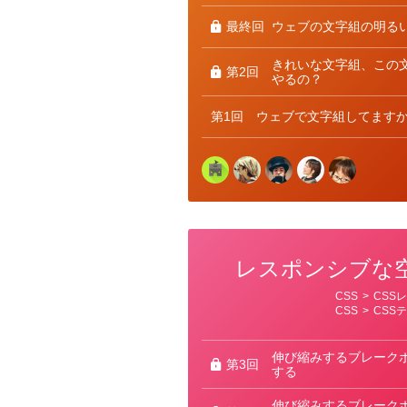
ー
最終回
ウェブの文字組の明る
きれいな文字組、この
第2回
やるの？
第1回
ウェブで文字組してます
レスポンシブな
カ
CSS
>
CSS
テ
CSS
>
CSS
ゴ
リ
ー
伸び縮みするブレーク
第3回
する
伸び縮みするブレーク