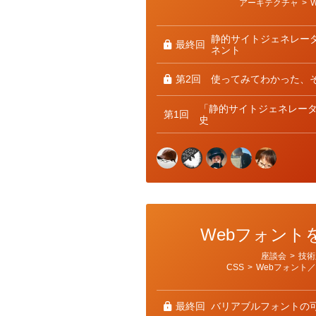
アーキテクチャ
>
ゴ
リ
ー
静的サイトジェネレー
最終回
ネント
第2回
使ってみてわかった、
「静的サイトジェネレー
第1回
史
Webフォント
カ
座談会
>
技術
テ
CSS
>
Webフォント
ゴ
リ
ー
最終回
バリアブルフォントの