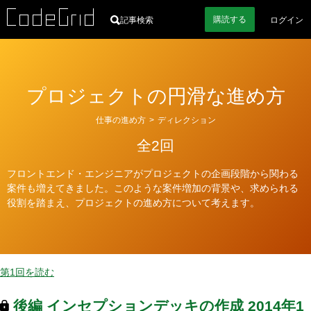
購読
する
記事検索
ログイン
プロジェクトの円滑な進め方
カ
仕事の進め方
>
ディレクション
テ
全2回
ゴ
リ
フロントエンド・エンジニアがプロジェクトの企画段階から関わる
ー
案件も増えてきました。このような案件増加の背景や、求められる
役割を踏まえ、プロジェクトの進め方について考えます。
第1回を読む
後編
インセプションデッキの作成
2014年1