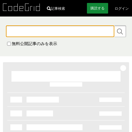
購読
する
記事検索
ログイン
検
索
無料公開記事のみを表示
キ
ー
ワ
ー
ド