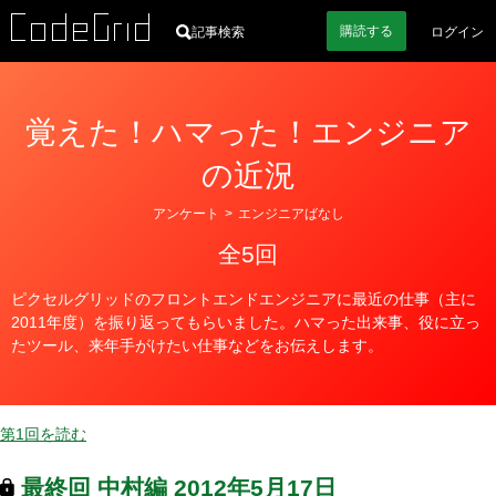
購読
する
記事検索
ログイン
覚えた！ハマった！エンジニア
の近況
カ
アンケート
>
エンジニアばなし
テ
全5回
ゴ
リ
ピクセルグリッドのフロントエンドエンジニアに最近の仕事（主に
ー
2011年度）を振り返ってもらいました。ハマった出来事、役に立っ
たツール、来年手がけたい仕事などをお伝えします。
第1回を読む
最終回
中村編
2012年5月17日