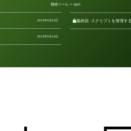
カ
開発ツール
>
npm
テ
ゴ
リ
ー
最終回
スクリプトを管理す
2015年4月23日
理
2015年5月14日