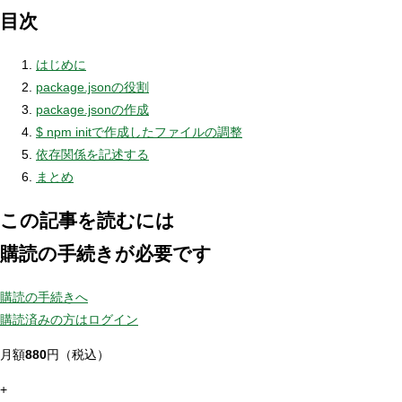
目次
はじめに
package.jsonの役割
package.jsonの作成
$ npm initで作成したファイルの調整
依存関係を記述する
まとめ
この記事を読むには
購読の手続きが必要です
購読の手続きへ
購読済みの方はログイン
月額
880
円（税込）
+