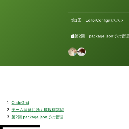
第1回
EditorConfigのススメ
第2回
package.jsonでの管
CodeGrid
チーム開発に効く環境構築術
第2回 package.jsonでの管理