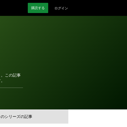
購読
する
ログイン
う。この記事
す。
このシリーズの記事