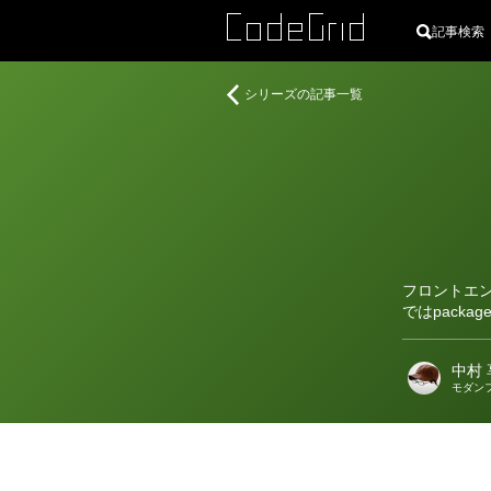
記事検索
著
チ
シリーズの記事一覧
者
ー
ム
開
発
に
効
く
環
フロントエン
境
ではpack
構
築
中村 
術
モダン