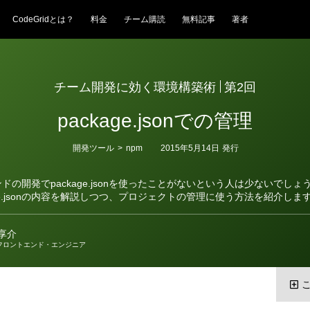
CodeGridとは？
料金
チーム購読
無料記事
著者
チーム開発に効く環境構築術
第2回
package.jsonでの管理
カ
開発ツール
>
npm
2015年5月14日
発行
テ
ゴ
リ
ドの開発でpackage.jsonを使ったことがないという人は少ないでしょ
ー
age.jsonの内容を解説しつつ、プロジェクトの管理に使う方法を紹介しま
享介
フロントエンド・エンジニア