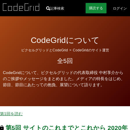
購読
する
記事検索
ログイン
CodeGridについて
カ
ピクセルグリッドとCodeGrid
>
CodeGridのサイト運営
テ
全5回
ゴ
リ
CodeGridについて、ピクセルグリッドの代表取締役 中村享介から
ー
のご挨拶やメッセージをまとめました。メディアの特長をはじめ、
節目、節目にあたっての抱負、展望について語ります。
第1回を読む
第5回
サイトのこれまでとこれから
2020年