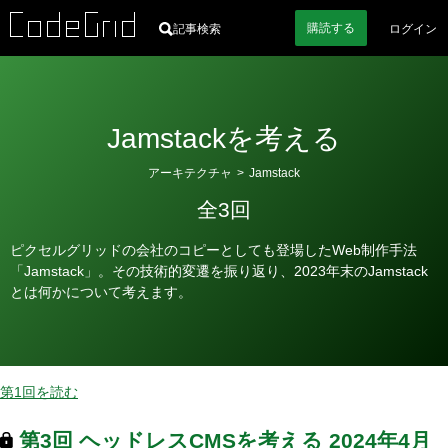
購読
する
記事検索
ログイン
Jamstackを考える
カ
アーキテクチャ
>
Jamstack
テ
全3回
ゴ
リ
ピクセルグリッドの会社のコピーとしても登場したWeb制作手法
ー
「Jamstack」。その技術的変遷を振り返り、2023年末のJamstack
とは何かについて考えます。
第1回を読む
第3回
ヘッドレスCMSを考える
2024年4月