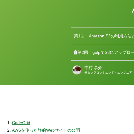
第1回
Amazon S3の利用方
第2回
gulpでS3にアップロ
中村 享介
著
モダンフロントエンド・エンジニア
者
CodeGrid
AWSを使った静的Webサイトの公開