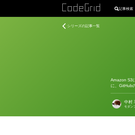
記事検索
著
AWS
シリーズの記事一覧
者
を
使
っ
た
静
的
Web
サ
Amazon
イ
に、GitHu
ト
の
中村 
公
モダン
開