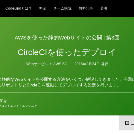
CodeGridとは？
料金
チーム購読
無料記事
著者
AWSを使った静的Webサイトの公開
第3回
CircleCIを使ったデプロイ
カ
Webサービス
>
AWS S3
2016年3月24日
発行
テ
ゴ
リ
 S3に静的なWebサイトを公開する方法をいくつか解説してきました。今
ー
bのリポジトリとCircleCIを連動してデプロイする設定を行います。
享介
フロントエンド・エンジニア