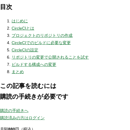
目次
はじめに
CircleCIとは
プロジェクトのリポジトリの作成
CircleCIでのビルドに必要な変更
CircleCIの設定
リポジトリの変更で公開されることを試す
ビルドする構成への変更
まとめ
この記事を読むには
購読の手続きが必要です
購読の手続きへ
購読済みの方はログイン
月額
880
円（税込）