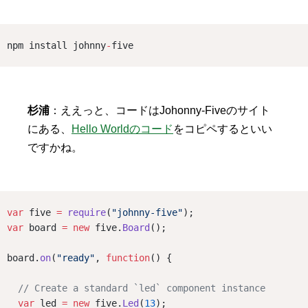
npm install johnny
-
five
杉浦
：ええっと、コードはJohonny-Fiveのサイト
にある、
Hello Worldのコード
をコピペするといい
ですかね。
var
 five 
=
require
(
"johnny-five"
);
var
 board 
=
new
 five.
Board
();
board.
on
(
"ready"
, 
function
() {
// Create a standard `led` component instance
var
 led 
=
new
 five.
Led
(
13
);