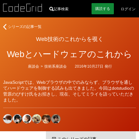
購読
する
記事検索
ログイン
Web
シリーズの記事一覧
技
Web技術のこれからを覗く
術
の
Webとハードウェアのこれから
こ
れ
か
カ
座談会
>
技術系座談会
2016年10月27日
発行
テ
ら
ゴ
を
リ
JavaScriptでは、Webブラウザの中でのみならず、ブラウザを通し
ー
覗
てハードウェアを制御する試みも出てきました。今回はdotstudioの
く
菅原のびすけ氏をお招きし、現在、そしてミライを語っていただき
ました。
このシリーズの記事