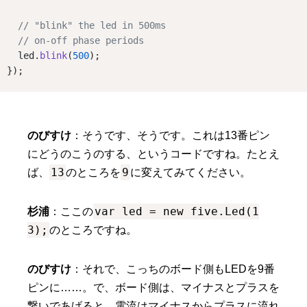
// "blink" the led in 500ms
// on-off phase periods
  led.
blink
(
500
);
});
のびすけ
：そうです、そうです。これは13番ピン
にどうのこうのする、というコードですね。たとえ
13
9
ば、
のところを
に変えてみてください。
var led = new five.Led(1
杉浦
：ここの
3);
のところですね。
のびすけ
：それで、こっちのボード側もLEDを9番
ピンに……。で、ボード側は、マイナスとプラスを
繋いであげると、電流はマイナスからプラスに流れ