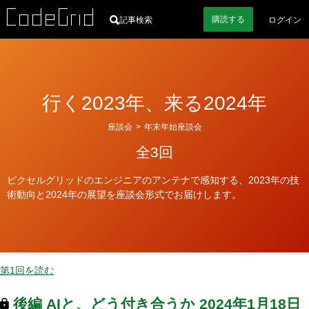
購読
する
記事検索
ログイン
行く2023年、来る2024年
カ
座談会
>
年末年始座談会
テ
全3回
ゴ
リ
ピクセルグリッドのエンジニアのアンテナで感知する、2023年の技
ー
術動向と2024年の展望を座談会形式でお届けします。
第1回を読む
後編
AIと、どう付き合うか
2024年1月18日