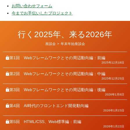
お問い合わせフォーム
今までお手伝いしたプロジェクト
行く2025年、来る2026年
カ
座談会
>
年末年始座談会
テ
ゴ
リ
第1回
Webフレームワークとその周辺動向編：前編
ー
2025年12月18日
第2回
Webフレームワークとその周辺動向編：中編
2025年12月25日
第3回
Webフレームワークとその周辺動向編：後編
2026年1月8日
第4回
AI時代のフロントエンド開発動向編
2026年1月15日
第5回
HTML/CSS、Web標準編：前編
2026年1月22日