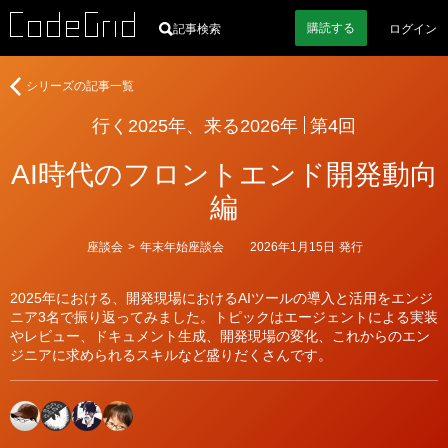
購読
する
記事検索
ログイン
行
シリーズの記事一覧
く
行く2025年、来る2026年
第4回
2025
年、
AI時代のフロントエンド開発動向
来
る
編
2026
年
カ
座談会
>
年末年始座談会
2026年1月15日
発行
テ
ゴ
リ
2025年における、開発現場におけるAIツールの導入と活用をエンジ
ー
ニア3名で振り返ってみました。トピックはエージェントによる実装
やレビュー、ドキュメント生成、開発現場の変化、これからのエン
ジニアに求められるスキルなど盛りだくさんです。