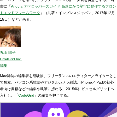
書に『
Angularデベロッパーズガイド 高速にかつ堅牢に動作するフロン
トエンドフレームワーク
』（共著：インプレスジャパン、2017年12月
15日）などがある。
丸山 陽子
PixelGrid Inc.
編集
Mac雑誌の編集者を経験後、フリーランスのエディター／ライターとし
て独立。パソコン系雑誌やデジタルカメラ雑誌、iPhone／iPadの初心
者向け書籍などの編集や執筆に携わる。2015年にピクセルグリッドへ
入社し、「
CodeGrid
」の編集を担当する。