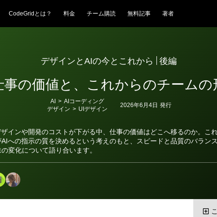
CodeGridとは？
料金
チーム購読
無料記事
著者
デザインとAIの今とこれから
後編
仕事の価値と、これからのチームの
カ
AI
>
AIコーディング
2026年6月4日
発行
テ
デザイン
>
UIデザイン
ゴ
リ
ー
てデザインや開発のコストが下がる中、仕事の価値はどこへ移るのか。こ
がAIへの指示の質を決めるという考えのもと、スピードと品質のバラン
味の変化について語り合います。