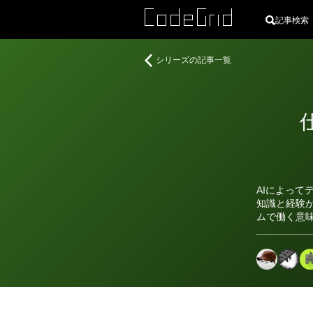
記事検索
デ
シリーズの記事一覧
ザ
イ
ン
と
AI
の
今
と
AIによっ
こ
知識と経験
れ
ムで働く意
か
ら