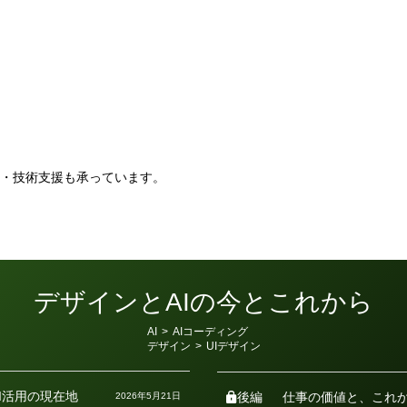
。
・技術支援も承っています。
デザインとAIの今とこれから
カ
AI
>
AIコーディング
テ
デザイン
>
UIデザイン
ゴ
リ
ー
I活用の現在地
後編
仕事の価値と、これ
2026年5月21日