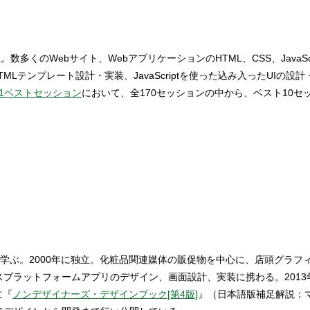
多くのWebサイト、WebアプリケーションのHTML、CSS、Java
テンプレート設計・実装、JavaScriptを使った込み入ったUIの設
 2011ベストセッション
において、全170セッションの中から、ベスト10セ
学ぶ。2000年に独立。化粧品関連媒体の販促物を中心に、店頭グラフ
ロスプラットフォームアプリのデザイン、画面設計、実装に携わる。20
に『
ノンデザイナーズ・デザインブック[第4版]
』（日本語版補足解説：マ