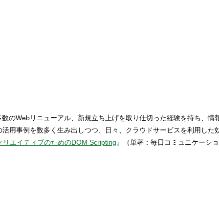
を設立。 多数のWebリニューアル、新規立ち上げを取り仕切った経験を持
能の活用事例を数多く生み出しつつ、日々、クラウドサービスを利用した
クリエイティブのためのDOM Scripting
』（単著：毎日コミュニケーショ