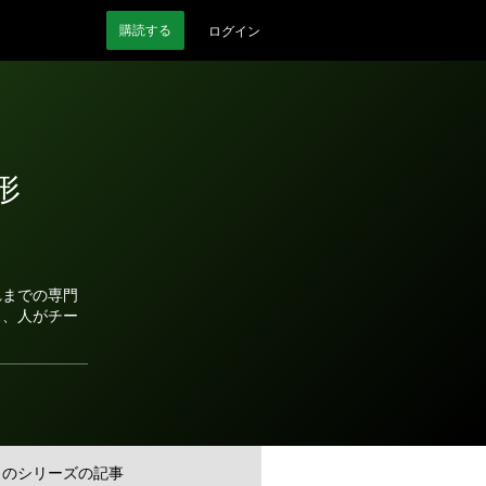
購読
する
ログイン
形
れまでの専門
ス、人がチー
このシリーズの記事