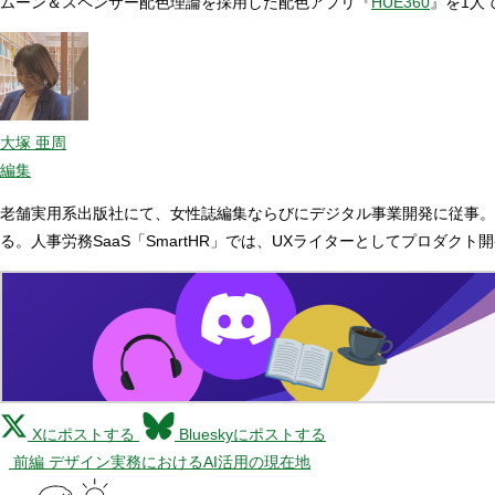
ムーン＆スペンサー配色理論を採用した配色アプリ『
HUE360
』を1人
大塚 亜周
編集
老舗実用系出版社にて、女性誌編集ならびにデジタル事業開発に従事。
る。人事労務SaaS「SmartHR」では、UXライターとしてプロダ
Xにポストする
Blueskyにポストする
前編 デザイン実務におけるAI活用の現在地