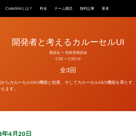
CodeGridとは？
料金
チーム購読
無料記事
著者
開発者と考えるカルーセルUI
座談会
>
技術系座談会
CSS
>
CSS UI
全3回
からカルーセルUIの機能と効果、そしてカルーセルUIの機能を果たす
考えます。
23年4月20日