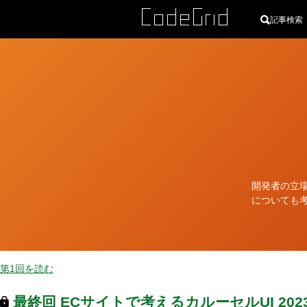
記事検索
カ
テ
ゴ
リ
ー
開発者の立場
についても
第1回を読む
最終回
ECサイトで考えるカルーセルUI
20