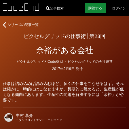
購読
する
記事検索
ログイン
著
ピ
シリーズの記事一覧
者
ク
ピクセルグリッドの仕事術
第23回
セ
ル
余裕がある会社
グ
リ
ッ
カ
ピクセルグリッドとCodeGrid
>
ピクセルグリッドの会社運営
テ
ド
2017年2月9日
発行
ゴ
の
リ
ー
仕
仕事は詰め込めば詰め込むほど、多くの仕事をこなせるはず。それ
事
は確かに一時的にはこなせますが、長期的に眺めると、生産性が低
術
くなる傾向にあります。生産性の問題を解決するには「余裕」が必
要です。
中村 享介
モダンフロントエンド・エンジニア