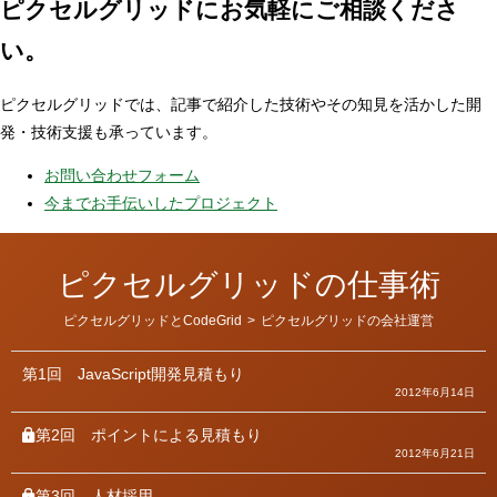
ピクセルグリッドに
お気軽にご相談くださ
い。
ピクセルグリッドでは、記事で紹介した技術やその知見を活かした開
発・技術支援も承っています。
お問い合わせフォーム
今までお手伝いしたプロジェクト
ピクセルグリッドの仕事術
カ
ピクセルグリッドとCodeGrid
>
ピクセルグリッドの会社運営
テ
ゴ
リ
第1回
JavaScript開発見積もり
ー
2012年6月14日
第2回
ポイントによる見積もり
2012年6月21日
第3回
人材採用