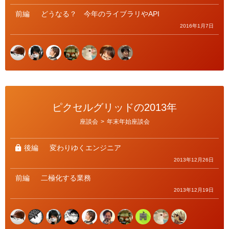
前編
どうなる？ 今年のライブラリやAPI
2016年1月7日
ピクセルグリッドの2013年
カ
座談会
>
年末年始座談会
テ
ゴ
リ
ー
後編
変わりゆくエンジニア
2013年12月26日
前編
二極化する業務
2013年12月19日