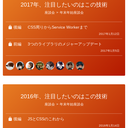
2017年、注目したいのはこの技術
カ
座談会
>
年末年始座談会
テ
ゴ
リ
ー
後編
CSS周りからService Workerまで
2017年1月12日
前編
3つのライブラリのメジャーアップデート
2017年1月5日
2016年、注目したいのはこの技術
カ
座談会
>
年末年始座談会
テ
ゴ
リ
ー
後編
JSとCSSのこれから
2016年1月14日