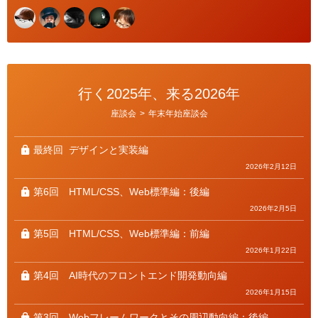
行く2025年、来る2026年
カ
座談会
>
年末年始座談会
テ
ゴ
リ
ー
最終回
デザインと実装編
2026年2月12日
第6回
HTML/CSS、Web標準編：後編
2026年2月5日
第5回
HTML/CSS、Web標準編：前編
2026年1月22日
第4回
AI時代のフロントエンド開発動向編
2026年1月15日
第3回
Webフレームワークとその周辺動向編：後編