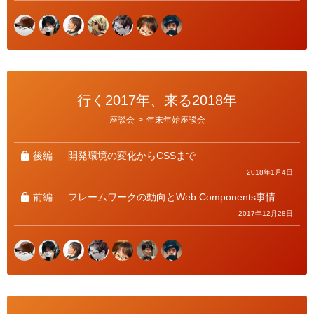
行く2017年、来る2018年
カ
座談会
>
年末年始座談会
テ
ゴ
リ
ー
後編
開発環境の変化からCSSまで
2018年1月4日
前編
フレームワークの動向とWeb Components事情
2017年12月28日