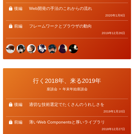
リ
ー
後編
Web開発の手法のこれからの流れ
2020年1月9日
前編
フレームワークとブラウザの動向
2019年12月26日
行く2018年、来る2019年
カ
座談会
>
年末年始座談会
テ
ゴ
リ
ー
後編
適切な技術選定でたくさんのうれしさを
2019年1月10日
前編
薄いWeb Componentsと厚いライブラリ
2018年12月27日