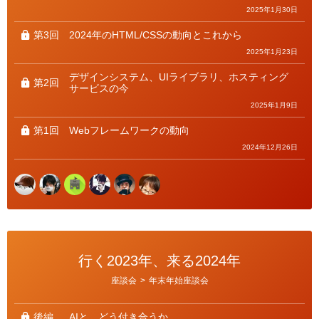
2025年1月30日
第3回
2024年のHTML/CSSの動向とこれから
2025年1月23日
デザインシステム、UIライブラリ、ホスティング
第2回
サービスの今
2025年1月9日
第1回
Webフレームワークの動向
2024年12月26日
行く2023年、来る2024年
カ
座談会
>
年末年始座談会
テ
ゴ
リ
ー
後編
AIと、どう付き合うか