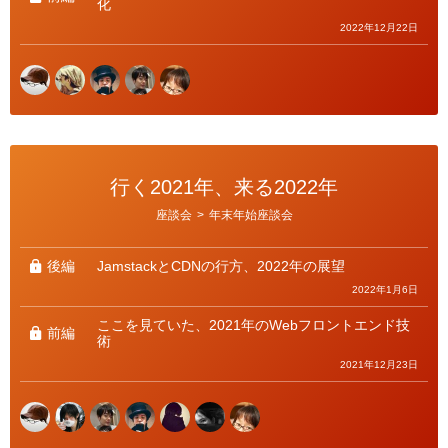
化
2022年12月22日
行く2021年、来る2022年
カ
座談会
>
年末年始座談会
テ
ゴ
リ
ー
後編
JamstackとCDNの行方、2022年の展望
2022年1月6日
ここを見ていた、2021年のWebフロントエンド技
前編
術
2021年12月23日