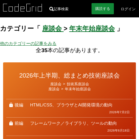
購読
する
記事検索
ログイン
カテゴリー「
座談会
>
年末年始座談会
」
他のカテゴリーの記事をみる
全
35
本の記事があります。
2026年上半期、総まとめ技術座談会
カ
座談会
>
技術系座談会
テ
座談会
>
年末年始座談会
ゴ
リ
ー
後編
HTML/CSS、ブラウザとAI開発環境の動向
2026年7月2日
前編
フレームワーク／ライブラリ、ツールの動向
2026年6月18日