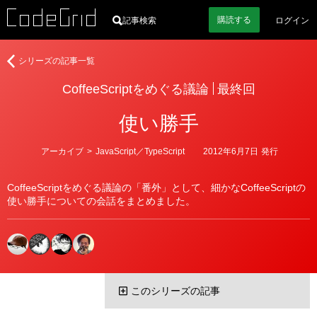
購読
する
記事検索
ログイン
CoffeeScript
シリーズの記事一覧
を
CoffeeScriptをめぐる議論
最終回
め
ぐ
使い勝手
る
議
論
カ
アーカイブ
>
JavaScript／TypeScript
2012年6月7日
発行
テ
ゴ
リ
CoffeeScriptをめぐる議論の「番外」として、細かなCoffeeScriptの
ー
使い勝手についての会話をまとめました。
このシリーズの記事