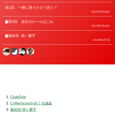
ゴ
リ
第1回
一律に使うのどう思う？
ー
2012年5月24日
第2回
会社のルールはこれ
2012年5月31日
最終回
使い勝手
2012年6月7日
CodeGrid
CoffeeScriptをめぐる議論
最終回 使い勝手