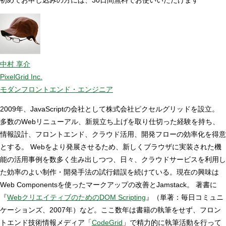
中村 享介
PixelGrid Inc.
モダンフロントエンド・エンジニア
2009年、JavaScriptの会社として株式会社ピクセルグリッドを設立。
多数のWebリニューアル、新規立ち上げを取り仕切った経験を持ち、
情報設計、フロントエンド、クラウド活用、開発フローの効率化を得意
とする。 Webをより発展させるため、新しくブラウザに実装された機
能の活用事例を数多く生み出しつつ、日々、クラウドサービスを利用し
た効率のよい制作・開発手法の試行錯誤を続けている。現在の興味は
Web Componentsを使ったマークアップの改善とJamstack。 著書に
『
WebクリエイティブのためのDOM Scripting
』（単著：毎日コミュニ
ケーションズ、2007年）など。ここ数年は書籍の執筆をせず、フロン
トエンド技術情報メディア「
CodeGrid
」で精力的に執筆活動を行って