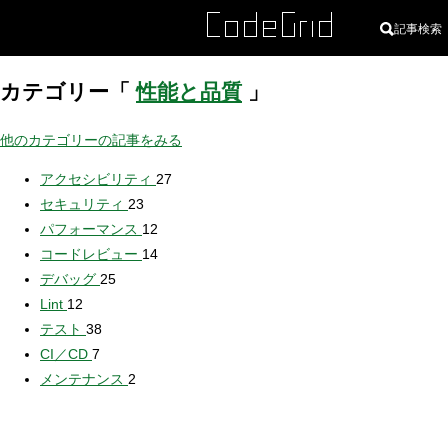
記事検索
カテゴリー「
性能と品質
」
他のカテゴリーの記事をみる
アクセシビリティ
27
セキュリティ
23
パフォーマンス
12
コードレビュー
14
デバッグ
25
Lint
12
テスト
38
CI／CD
7
メンテナンス
2