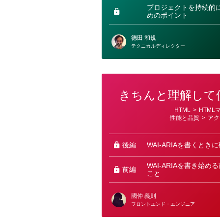
ー
プロジェクトを持続的
めのポイント
德田 和規
テクニカルディレクター
きちんと理解して使う
カ
HTML
>
HTML
テ
性能と品質
>
アク
ゴ
リ
ー
後編
WAI-ARIAを書くと
WAI-ARIAを書き始
前編
こと
國仲 義則
フロントエンド・エンジニア