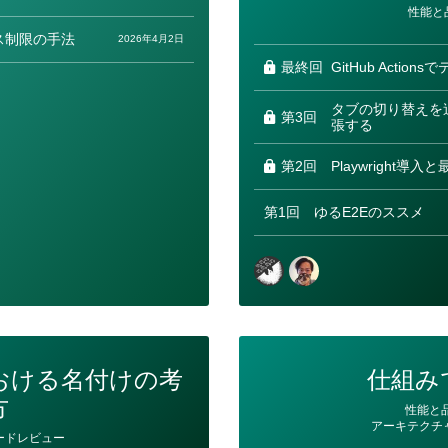
カ
性能と
テ
ゴ
ス制限の手法
2026年4月2日
リ
ー
最終回
GitHub Acti
タブの切り替えを
第3回
張する
第2回
Playwright導
第1回
ゆるE2Eのススメ
おける名付けの考
仕組み
方
カ
性能と
テ
アーキテクチ
ゴ
ードレビュー
リ