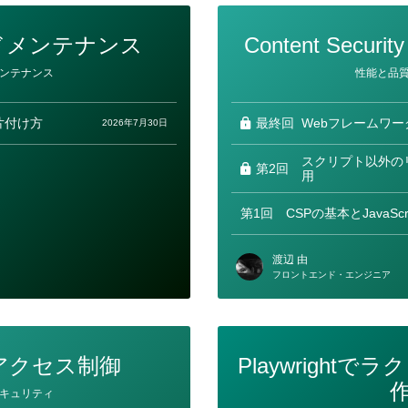
ードメンテナンス
Content Secur
カ
ンテナンス
性能と品
テ
ゴ
リ
ー
片付け方
最終回
Webフレームワー
2026年7月30日
スクリプト以外の
第2回
用
第1回
CSPの基本とJavaSc
渡辺 由
フロントエンド・エンジニア
アクセス制御
Playwright
キュリティ