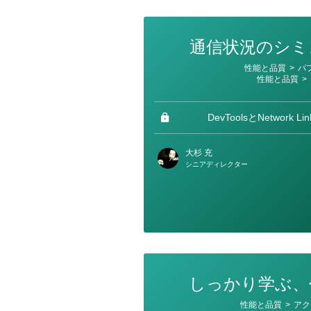
通信状況のシミ
カ
性能と品質
>
パ
テ
性能と品質
>
ゴ
リ
ー
DevToolsとNetwork Link
大杉 充
シニアディレクター
しっかり学ぶ、
カ
性能と品質
>
アク