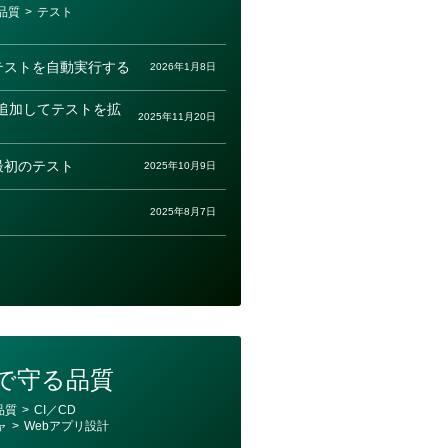
品質
>
テスト
onsでテストを自動実行する
2026年1月8日
追加してテストを拡
2025年11月20日
入と最初のテスト
2025年10月9日
2025年8月7日
で守る品質
品質
>
CI／CD
ャ
>
Webアプリ設計