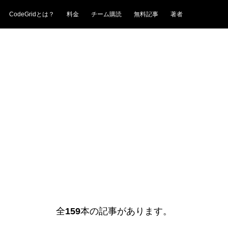
CodeGridとは？
料金
チーム購読
無料記事
著者
全
159
本の記事があります。