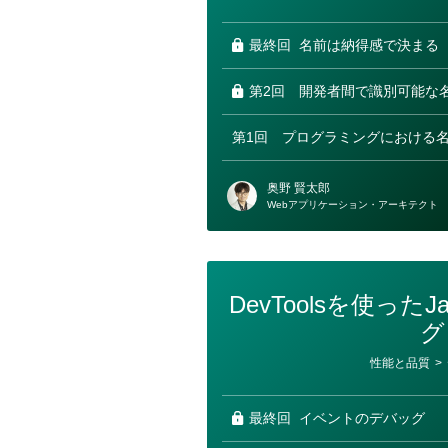
ゴ
リ
ー
最終回
名前は納得感で決まる
第2回
開発者間で識別可能な
第1回
プログラミングにおける
奥野 賢太郎
Webアプリケーション・アーキテクト
DevToolsを使ったJa
グ
カ
性能と品質
>
テ
ゴ
リ
ー
最終回
イベントのデバッグ