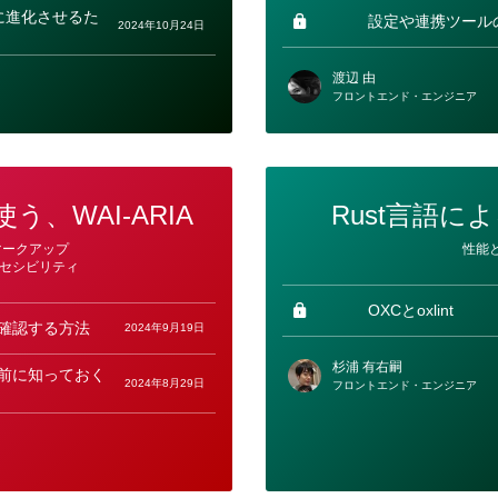
ー
に進化させるた
設定や連携ツール
2024年10月24日
渡辺 由
フロントエンド・エンジニア
、WAI-ARIA
Rust言語によ
カ
マークアップ
性能
テ
セシビリティ
ゴ
リ
ー
OXCとoxlint
きに確認する方法
2024年9月19日
杉浦 有右嗣
める前に知っておく
2024年8月29日
フロントエンド・エンジニア