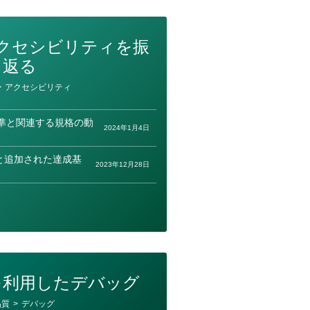
bアクセシビリティを振
り返る
>
アクセシビリティ
準と関連する規格の動
2024年1月4日
勧告と追加された達成基
2023年12月28日
を利用したデバッグ
品質
>
デバッグ