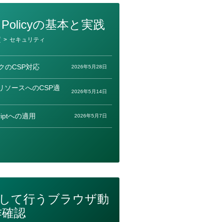
ity Policyの基本と実践
質
>
セキュリティ
クのCSP対応
2026年5月28日
リソースへのCSP適
2026年5月14日
riptへの適用
2026年5月7日
でラクして行うブラウザ動
作確認