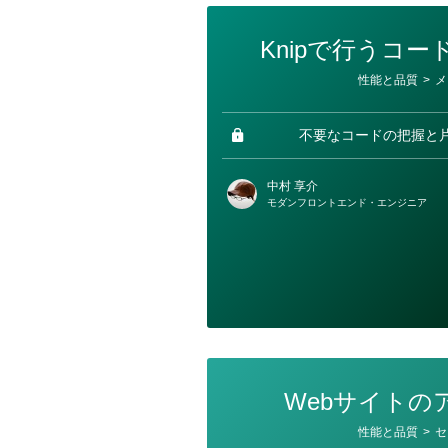
Knipで行うコ
カ
性能と品質
>
メ
テ
ゴ
リ
ー
不要なコードの把握と
中村 享介
モダンフロントエンド・エンジニア
Webサイトの
カ
性能と品質
>
セ
テ