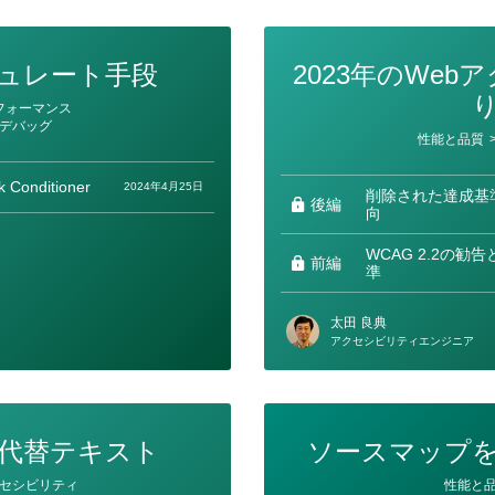
ュレート手段
2023年のWe
フォーマンス
デバッグ
カ
性能と品質
テ
ゴ
リ
 Conditioner
2024年4月25日
ー
削除された達成基
後編
向
WCAG 2.2の
前編
準
太田 良典
アクセシビリティエンジニア
代替テキスト
ソースマップ
カ
セシビリティ
性能と