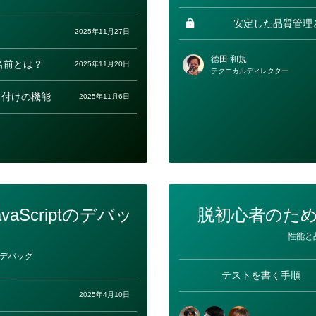
ー
安定した品質管理と
2025年11月27日
德田 和規
名前とは？
2025年11月20日
テクニカルディレクター
名付けの機能
2025年11月6日
vaScriptのデバッ
脱初心者のた
カ
性能と
テ
ゴ
デバッグ
リ
ー
テストを書く手順
2025年4月10日