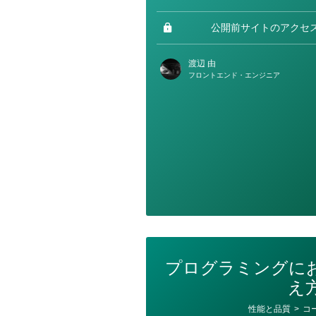
ゴ
リ
ー
公開前サイトのアクセ
渡辺 由
フロントエンド・エンジニア
プログラミングに
え
カ
性能と品質
>
コ
テ