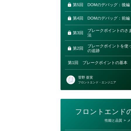
第5回
DOMのデバッグ：後編
第4回
DOMのデバッグ：前編
ブレークポイントのさ
第3回
法
ブレークポイントを使
第2回
の追跡
第1回
ブレークポイントの基本
菅野 亜実
フロントエンド・エンジニア
フロントエンド
カ
性能と品質
>
メ
テ
ゴ
リ