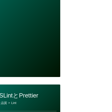
intとPrettier
と品質
>
Lint