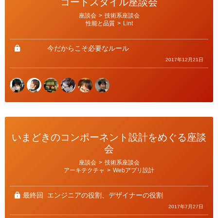
コードスタイル座談会
カ
座談会
>
技術系座談会
テ
性能と品質
>
Lint
ゴ
リ
ー
今だからこそ必要なルール
2017年12月21日
いまどきのコンポーネント設計をめぐる座談
会
カ
座談会
>
技術系座談会
テ
アーキテクチャ
>
Webアプリ設計
ゴ
リ
ー
最終回
エンジニアの役割、デザイナーの役割
2017年7月27日