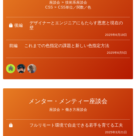
カ
座談会
>
技術系座談会
テ
CSS
>
CSS単位／関数／色
ゴ
リ
ー
デザイナーとエンジニアにもたらす恩恵と現在の
後編
壁
2025年6月19日
前編
これまでの色指定の課題と新しい色指定方法
2025年6月5日
メンター・メンティー座談会
カ
座談会
>
働き方座談会
テ
ゴ
リ
ー
フルリモート環境で自走できる若手を育てる工夫
2025年3月21日