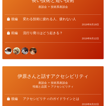
長い技術と短い技術
カ
座談会
>
技術系座談会
テ
ゴ
リ
ー
後編
変わる技術に疲れる人、疲れない人
2019年9月19日
前編
流行り廃りはどう起きる？
2019年9月12日
伊原さんと話すアクセシビリティ
カ
座談会
>
技術系座談会
テ
性能と品質
>
アクセシビリティ
ゴ
リ
ー
後編
アクセシビリティのガイドラインとは
2019年8月22日