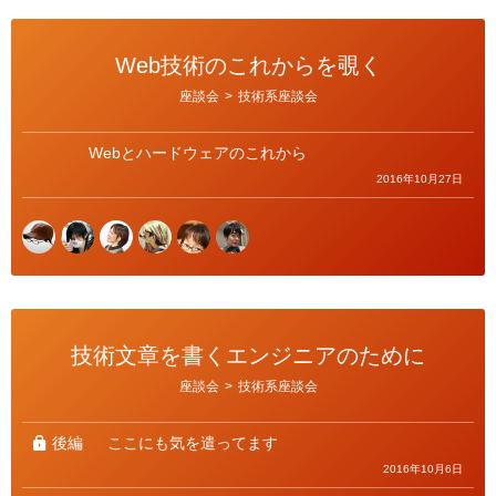
Web技術のこれからを覗く
カ
座談会
>
技術系座談会
テ
ゴ
リ
ー
Webとハードウェアのこれから
2016年10月27日
技術文章を書くエンジニアのために
カ
座談会
>
技術系座談会
テ
ゴ
リ
ー
後編
ここにも気を遣ってます
2016年10月6日