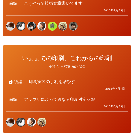
前編
こうやって技術文章書いてます
2016年9月23日
いままでの印刷、これからの印刷
カ
座談会
>
技術系座談会
テ
ゴ
リ
ー
後編
印刷実装の手札を増やす
2016年7月7日
前編
ブラウザによって異なる印刷対応状況
2016年6月23日