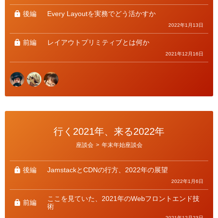
リ
ー
後編
Every Layoutを実務でどう活かすか
2022年1月13日
前編
レイアウトプリミティブとは何か
2021年12月16日
行く2021年、来る2022年
カ
座談会
>
年末年始座談会
テ
ゴ
リ
ー
後編
JamstackとCDNの行方、2022年の展望
2022年1月6日
ここを見ていた、2021年のWebフロントエンド技
前編
術
2021年12月23日