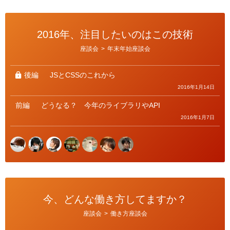
2016年、注目したいのはこの技術
カ
座談会
>
年末年始座談会
テ
ゴ
リ
ー
後編
JSとCSSのこれから
2016年1月14日
前編
どうなる？ 今年のライブラリやAPI
2016年1月7日
今、どんな働き方してますか？
カ
座談会
>
働き方座談会
テ
ゴ