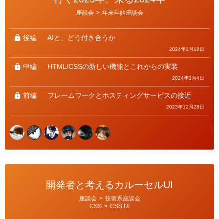
カ
座談会
>
年末年始座談会
テ
ゴ
リ
ー
後編
AIと、どう付き合うか
2024年1月18日
中編
HTML/CSSの新しい機能とこれからの実装
2024年1月4日
前編
フレームワークとホスティングサービスの接近
2023年12月28日
開発者と考えるカルーセルUI
カ
座談会
>
技術系座談会
テ
CSS
>
CSS UI
ゴ
リ