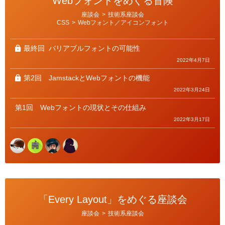
Webフォントをめぐる冒険
カ
座談会
>
技術系座談会
テ
CSS
>
Webフォント／アイコンフォント
ゴ
リ
ー
最終回
バリアブルフォントの可能性
2022年4月7日
第2回
JamstackとWebフォントの機能
2022年3月24日
第1回
Webフォントの現状とその仕組み
2022年3月17日
「Every Layout」をめぐる座談会
カ
座談会
>
技術系座談会
テ
ゴ