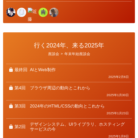
行く2024年、来る2025年
カ
座談会
>
年末年始座談会
テ
ゴ
リ
ー
最終回
AIとWeb制作
2025年2月6日
第4回
ブラウザ周辺の動向とこれから
2025年1月30日
第3回
2024年のHTML/CSSの動向とこれから
2025年1月23日
デザインシステム、UIライブラリ、ホスティング
第2回
サービスの今
2025年1月9日