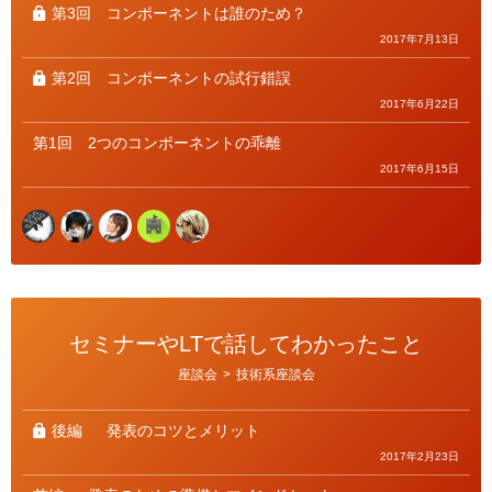
第3回
コンポーネントは誰のため？
2017年7月13日
第2回
コンポーネントの試行錯誤
2017年6月22日
第1回
2つのコンポーネントの乖離
2017年6月15日
セミナーやLTで話してわかったこと
カ
座談会
>
技術系座談会
テ
ゴ
リ
ー
後編
発表のコツとメリット
2017年2月23日