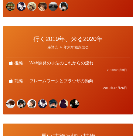
行く2019年、来る2020年
カ
座談会
>
年末年始座談会
テ
ゴ
リ
ー
後編
Web開発の手法のこれからの流れ
2020年1月9日
前編
フレームワークとブラウザの動向
2019年12月26日