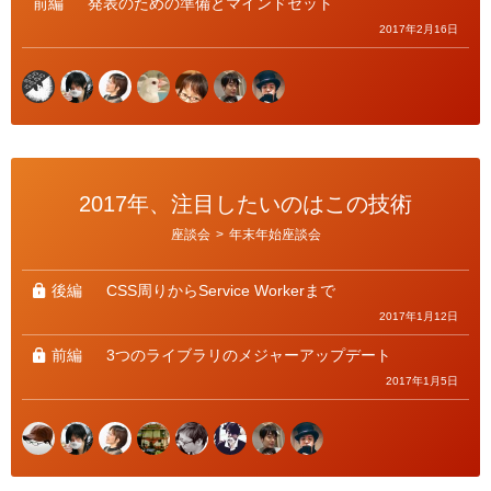
前編
発表のための準備とマインドセット
2017年2月16日
2017年、注目したいのはこの技術
カ
座談会
>
年末年始座談会
テ
ゴ
リ
ー
後編
CSS周りからService Workerまで
2017年1月12日
前編
3つのライブラリのメジャーアップデート
2017年1月5日