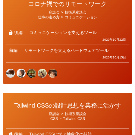
コロナ禍でのリモートワーク
カ
座談会
>
技術系座談会
テ
仕事の進め方
>
コミュニケーション
ゴ
リ
ー
後編
コミュニケーションを支えるツール
2020年10月22日
前編
リモートワークを支えるハードウェアツール
2020年10月15日
Tailwind CSSの設計思想を業務に活かす
カ
座談会
>
技術系座談会
テ
CSS
>
Tailwind CSS
ゴ
リ
ー
後編
Tailwind CSSに学ぶ抽象化の技法