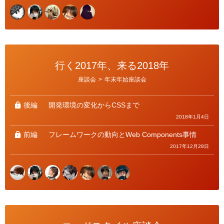
行く2017年、来る2018年
カ
座談会
>
年末年始座談会
テ
ゴ
リ
ー
後編
開発環境の変化からCSSまで
2018年1月4日
前編
フレームワークの動向とWeb Components事情
2017年12月28日