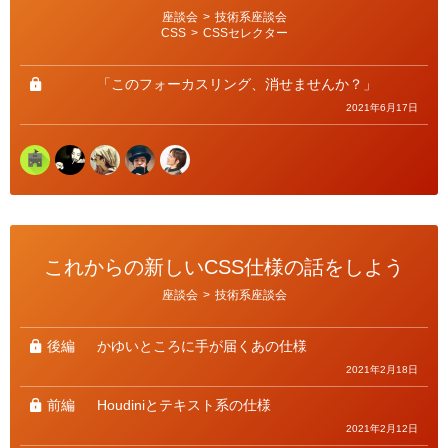
カ
座談会
>
技術系座談会
テ
CSS
>
CSSセレクター
ゴ
リ
ー
「このフォーカスリング、消せませんか？」
2021年6月17日
これからの新しいCSS仕様の話をしよう
カ
座談会
>
技術系座談会
テ
ゴ
リ
ー
後編
かゆいところに手が届くあの仕様
2021年2月18日
前編
Houdiniとテキスト系の仕様
2021年2月12日