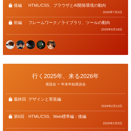
後編
HTML/CSS、ブラウザとAI開発環境の動向
2026年7月2日
前編
フレームワーク／ライブラリ、ツールの動向
2026年6月18日
行く2025年、来る2026年
カ
座談会
>
年末年始座談会
テ
ゴ
リ
ー
最終回
デザインと実装編
2026年2月12日
第6回
HTML/CSS、Web標準編：後編
2026年2月5日