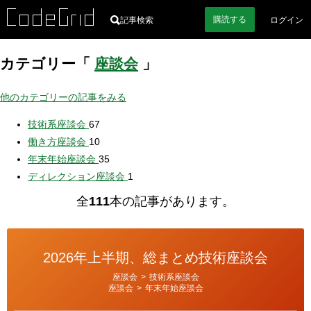
購読
する
記事検索
ログイン
カテゴリー「
座談会
」
他のカテゴリーの記事をみる
技術系座談会
67
働き方座談会
10
年末年始座談会
35
ディレクション座談会
1
全
111
本の記事があります。
2026年上半期、総まとめ技術座談会
カ
座談会
>
技術系座談会
テ
座談会
>
年末年始座談会
ゴ
リ
ー