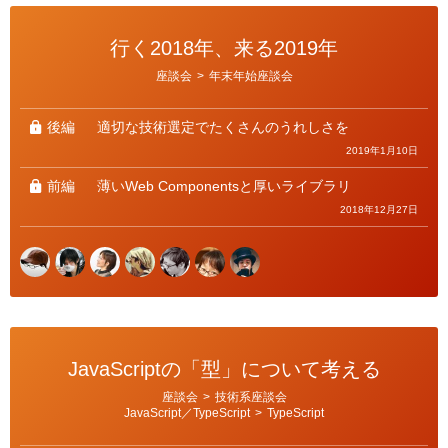
行く2018年、来る2019年
カ
座談会
>
年末年始座談会
テ
ゴ
リ
ー
後編
適切な技術選定でたくさんのうれしさを
2019年1月10日
前編
薄いWeb Componentsと厚いライブラリ
2018年12月27日
JavaScriptの「型」について考える
カ
座談会
>
技術系座談会
テ
JavaScript／TypeScript
>
TypeScript
ゴ
リ
ー