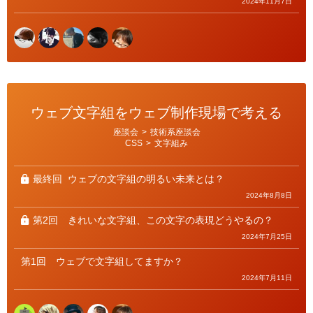
2024年11月7日
ウェブ文字組をウェブ制作現場で考える
カ
座談会
>
技術系座談会
テ
CSS
>
文字組み
ゴ
リ
ー
最終回
ウェブの文字組の明るい未来とは？
2024年8月8日
第2回
きれいな文字組、この文字の表現どうやるの？
2024年7月25日
第1回
ウェブで文字組してますか？
2024年7月11日