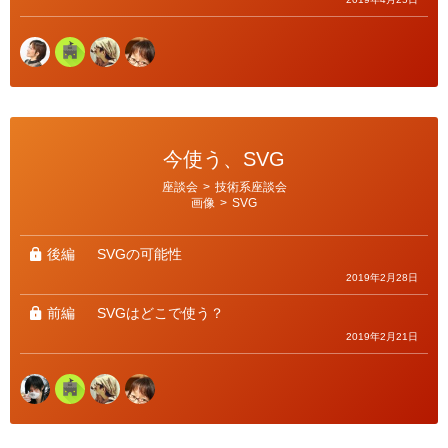
今使う、SVG
カ
座談会
>
技術系座談会
テ
画像
>
SVG
ゴ
リ
ー
後編
SVGの可能性
2019年2月28日
前編
SVGはどこで使う？
2019年2月21日