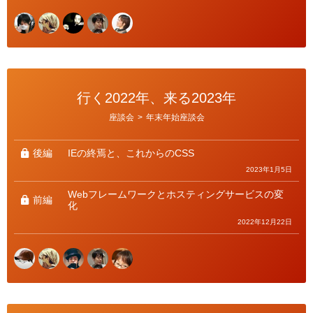
行く2022年、来る2023年
カ
座談会
>
年末年始座談会
テ
ゴ
リ
ー
後編
IEの終焉と、これからのCSS
2023年1月5日
Webフレームワークとホスティングサービスの変
前編
化
2022年12月22日