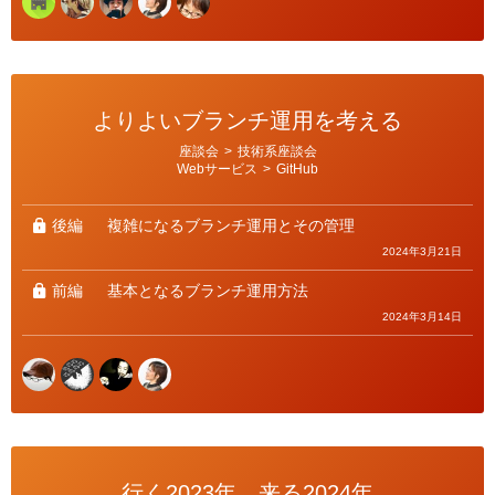
よりよいブランチ運用を考える
カ
座談会
>
技術系座談会
テ
Webサービス
>
GitHub
ゴ
リ
ー
後編
複雑になるブランチ運用とその管理
2024年3月21日
前編
基本となるブランチ運用方法
2024年3月14日
行く2023年、来る2024年