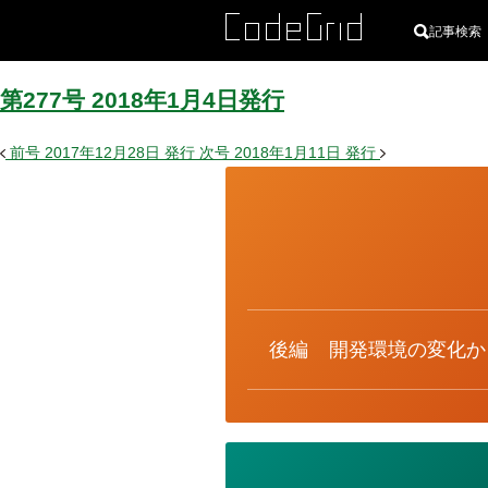
記事検索
第277号
2018
年
1
月
4
日
発行
前号
2017年12月28日
発行
次号
2018年1月11日
発行
カ
テ
ゴ
リ
ー
後編
開発環境の変化か