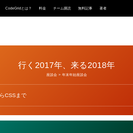
CodeGridとは？
料金
チーム購読
無料記事
著者
行く2017年、来る2018年
座談会
>
年末年始座談会
らCSSまで