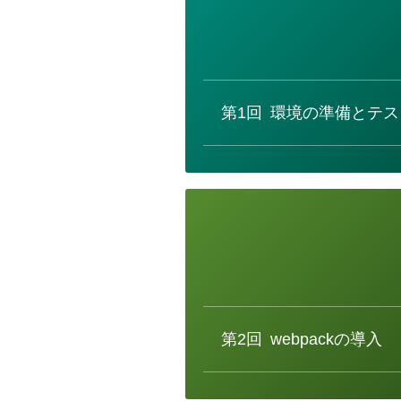
カ
テ
ゴ
リ
ー
第1回
環境の準備とテス
カ
テ
ゴ
リ
ー
第2回
webpackの導入