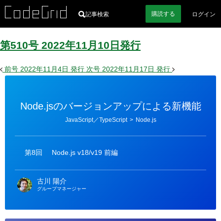
購読
する
記事検索
ログイン
第510号
2022
年
11
月
10
日
発行
前号
2022年11月4日
発行
次号
2022年11月17日
発行
Node.jsのバージョンアップによる新機能
カ
JavaScript／TypeScript
>
Node.js
テ
ゴ
リ
ー
第8回
Node.js v18/v19 前編
古川 陽介
グループマネージャー