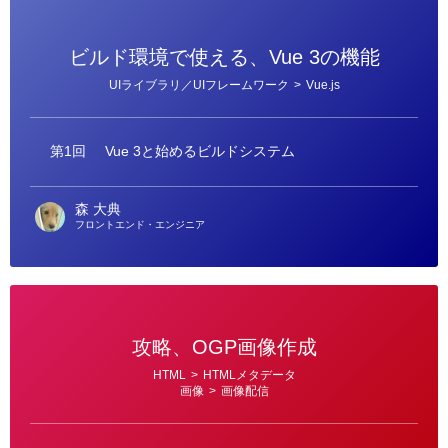
ビルド環境で使える、Vue 3の機能
カ
UIライブラリ／UIフレームワーク
>
Vue.js
テ
ゴ
リ
ー
第1回
Vue 3と始めるビルドシステム
森 大典
フロントエンド・エンジニア
攻略、OGP画像作成
カ
HTML
>
HTMLメタデータ
テ
画像
>
画像配信
ゴ
リ
ー