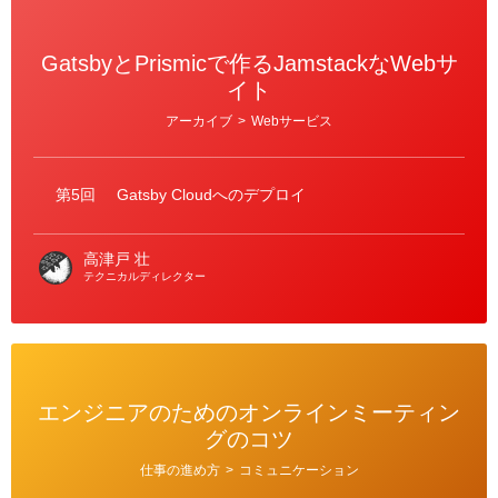
GatsbyとPrismicで作るJamstackなWebサ
イト
カ
アーカイブ
>
Webサービス
テ
ゴ
リ
ー
第5回
Gatsby Cloudへのデプロイ
高津戸 壮
テクニカルディレクター
エンジニアのためのオンラインミーティン
グのコツ
カ
仕事の進め方
>
コミュニケーション
テ