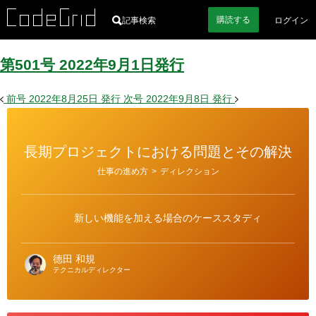
購読
する
記事検索
ログイン
第501号
2022
年
9
月
1
日
発行
前号
2022年8月25日
発行
次号
2022年9月8日
発行
長期プロジェクトにおける問題とその解決
カ
仕事の進め方
>
ディレクション
テ
ゴ
リ
ー
新しい機能を加える場合のケーススタディ
德田 和規
テクニカルディレクター