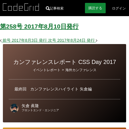
購読
する
記事検索
ログイン
第258号
2017
年
8
月
10
日
発行
前号
2017年8月3日
発行
次号
2017年8月24日
発行
カンファレンスレポート CSS Day 2017
カ
イベントレポート
>
海外カンファレンス
テ
ゴ
リ
ー
最終回
カンファレンスハイライト 矢倉編
矢倉 眞隆
フロントエンド・エンジニア