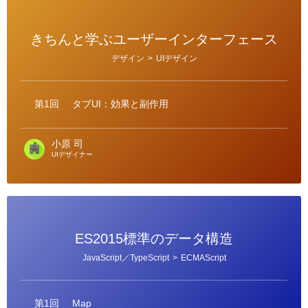
きちんと学ぶユーザーインターフェース
カ
デザイン
>
UIデザイン
テ
ゴ
リ
ー
第1回
タブUI：効果と副作用
小原 司
UIデザイナー
ES2015標準のデータ構造
カ
JavaScript／TypeScript
>
ECMAScript
テ
ゴ
リ
ー
第1回
Map