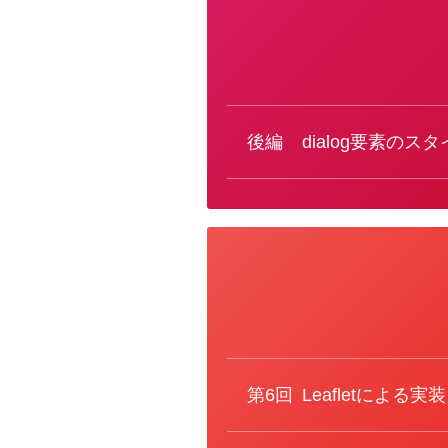
カ
テ
ゴ
リ
ー
後編
dialog要素のス
カ
テ
ゴ
リ
ー
第6回
Leafletによる実装