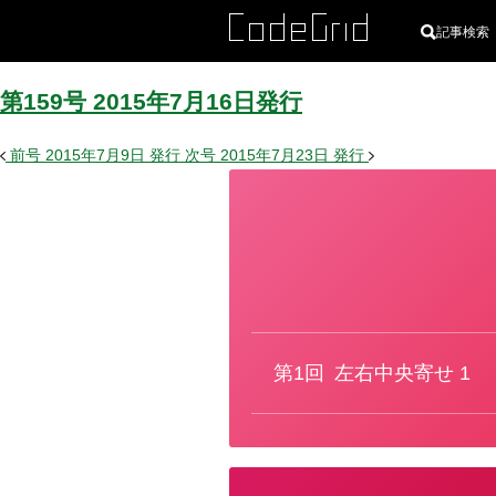
記事検索
第159号
2015
年
7
月
16
日
発行
前号
2015年7月9日
発行
次号
2015年7月23日
発行
カ
テ
ゴ
リ
ー
第1回
左右中央寄せ 1