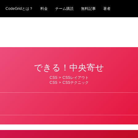
CodeGridとは？
料金
チーム購読
無料記事
著者
できる！中央寄せ
CSS
>
CSSレイアウト
CSS
>
CSSテクニック