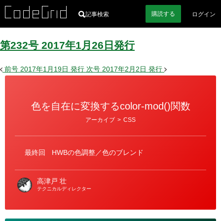
購読
する
記事検索
ログイン
第232号
2017
年
1
月
26
日
発行
前号
2017年1月19日
発行
次号
2017年2月2日
発行
色を自在に変換するcolor-mod()関数
カ
アーカイブ
>
CSS
テ
ゴ
リ
ー
最終回
HWBの色調整／色のブレンド
高津戸 壮
テクニカルディレクター