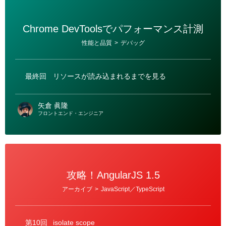
Chrome DevToolsでパフォーマンス計測
カ
性能と品質
>
デバッグ
テ
ゴ
リ
ー
最終回
リソースが読み込まれるまでを見る
矢倉 眞隆
フロントエンド・エンジニア
攻略！AngularJS 1.5
カ
アーカイブ
>
JavaScript／TypeScript
テ
ゴ
リ
ー
第10回
isolate scope