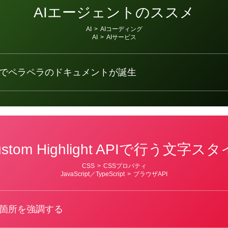
AIエージェントのススメ
AI
>
AIコーディング
AI
>
AIサービス
でペラペラのドキュメントが誕生
ustom Highlight APIで行う文字
CSS
>
CSSプロパティ
JavaScript／TypeScript
>
ブラウザAPI
箇所を強調する