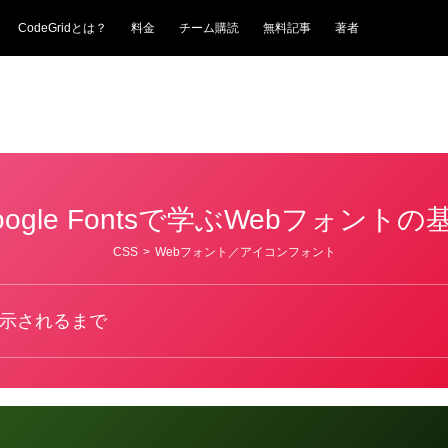
CodeGridとは？
料金
チーム購読
無料記事
著者
oogle Fontsで学ぶWebフォントの
CSS
>
Webフォント／アイコンフォント
表示されるまで