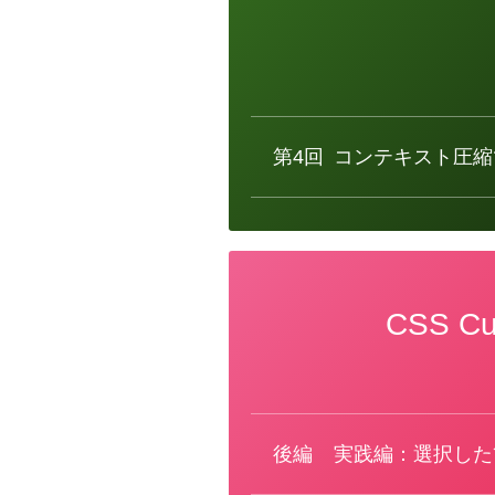
カ
テ
ゴ
リ
ー
第4回
コンテキスト圧縮
CSS C
カ
テ
ゴ
リ
ー
後編
実践編：選択した