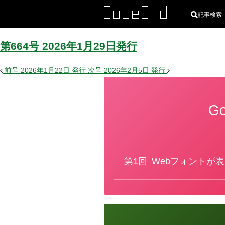
記事検索
第664号
2026
年
1
月
29
日
発行
前号
2026年1月22日
発行
次号
2026年2月5日
発行
G
カ
テ
ゴ
リ
ー
第1回
Webフォントが