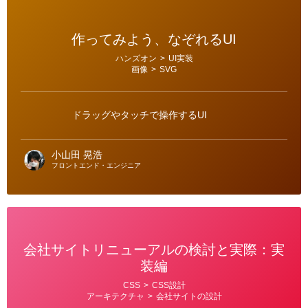
作ってみよう、なぞれるUI
カ
ハンズオン
>
UI実装
テ
画像
>
SVG
ゴ
リ
ー
ドラッグやタッチで操作するUI
小山田 晃浩
フロントエンド・エンジニア
会社サイトリニューアルの検討と実際：実
装編
カ
CSS
>
CSS設計
テ
アーキテクチャ
>
会社サイトの設計
ゴ