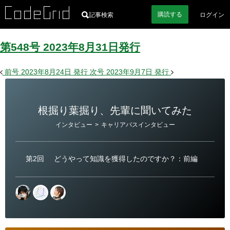
購読
する
記事検索
ログイン
第548号
2023
年
8
月
31
日
発行
前号
2023年8月24日
発行
次号
2023年9月7日
発行
根掘り葉掘り、先輩に聞いてみた
カ
インタビュー
>
キャリアパスインタビュー
テ
ゴ
リ
ー
第2回
どうやって知識を獲得したのですか？：前編