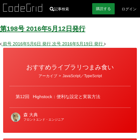
購読
する
記事検索
ログイン
第198号
2016
年
5
月
12
日
発行
前号
2016年5月6日
発行
次号
2016年5月19日
発行
おすすめライブラリつまみ食い
カ
アーカイブ
>
JavaScript／TypeScript
テ
ゴ
リ
ー
第12回
Highstock：便利な設定と実装方法
森 大典
フロントエンド・エンジニア