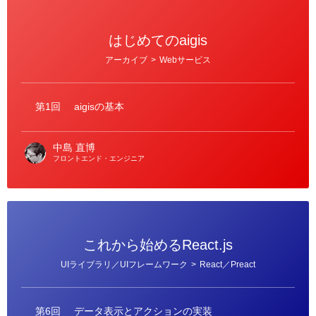
はじめてのaigis
カ
アーカイブ
>
Webサービス
テ
ゴ
リ
ー
第1回
aigisの基本
中島 直博
フロントエンド・エンジニア
これから始めるReact.js
カ
UIライブラリ／UIフレームワーク
>
React／Preact
テ
ゴ
リ
ー
第6回
データ表示とアクションの実装