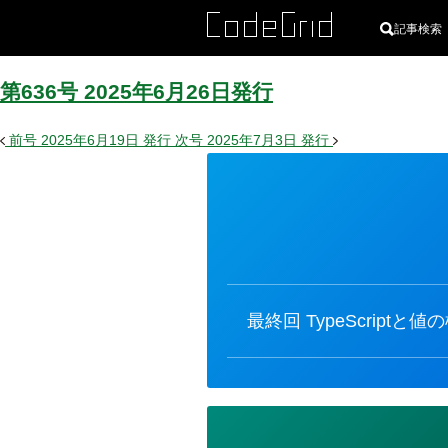
記事検索
第636号
2025
年
6
月
26
日
発行
前号
2025年6月19日
発行
次号
2025年7月3日
発行
カ
テ
ゴ
リ
ー
最終回
TypeScriptと