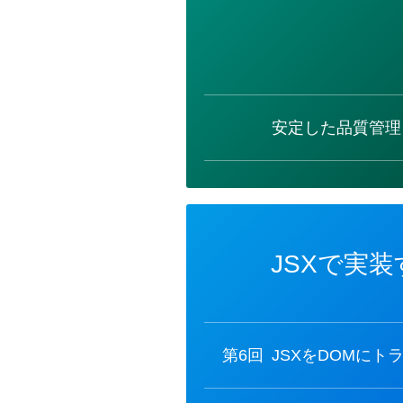
カ
テ
ゴ
リ
ー
安定した品質管理と
JSXで実
カ
テ
ゴ
リ
ー
第6回
JSXをDOMにトラ