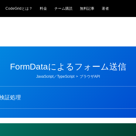
CodeGridとは？
料金
チーム購読
無料記事
著者
FormDataによるフォーム送信
JavaScript／TypeScript
>
ブラウザAPI
値の検証処理