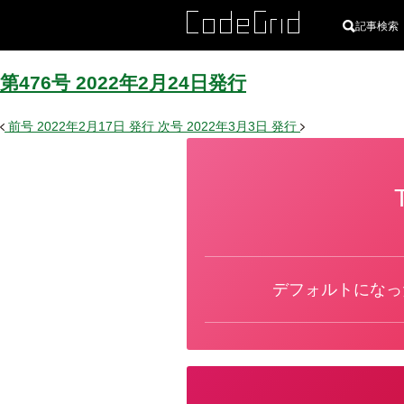
記事検索
第476号
2022
年
2
月
24
日
発行
前号
2022年2月17日
発行
次号
2022年3月3日
発行
カ
テ
ゴ
リ
ー
デフォルトになったJus