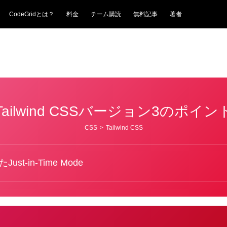
CodeGridとは？
料金
チーム購読
無料記事
著者
Tailwind CSSバージョン3のポイン
CSS
>
Tailwind CSS
t-in-Time Mode