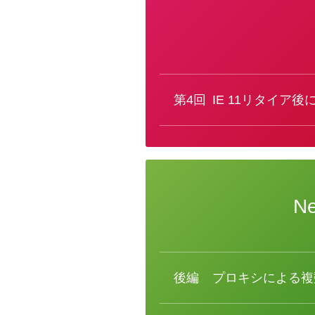
カ
テ
ゴ
リ
ー
第4回
IE 11リタイア後に
N
カ
テ
ゴ
リ
ー
後編
プロキシによる複