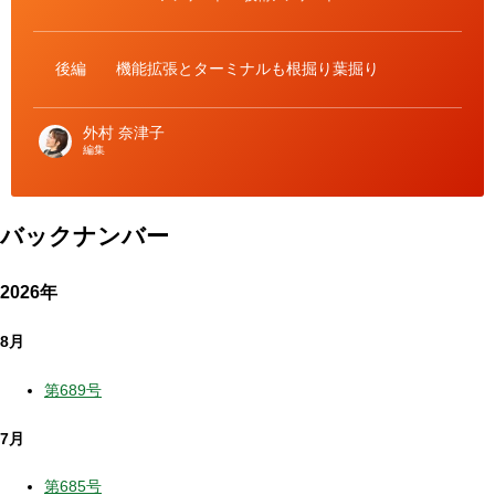
ゴ
リ
ー
後編
機能拡張とターミナルも根掘り葉掘り
外村 奈津子
編集
バックナンバー
2026年
8月
第689号
7月
第685号