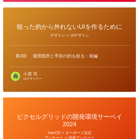
狙った的から外れないUIを作るために
カ
デザイン
>
UIデザイン
テ
ゴ
リ
ー
第3回
適用箇所と手段の的を絞る：前編
小原 司
UIデザイナー
ピクセルグリッドの開発環境サーベイ
2024
カ
macOS
>
キーボード設定
テ
アンケート
>
技術アンケート