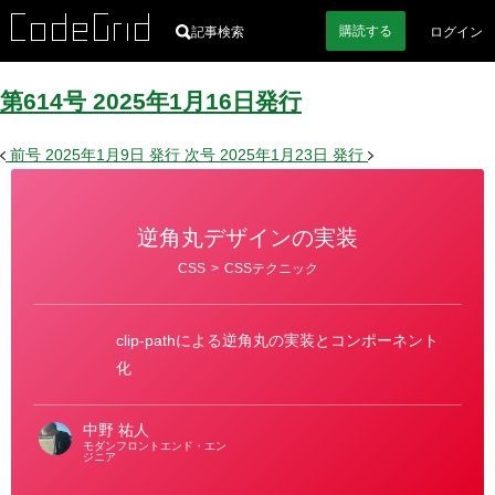
購読
する
記事検索
ログイン
第614号
2025
年
1
月
16
日
発行
前号
2025年1月9日
発行
次号
2025年1月23日
発行
逆角丸デザインの実装
カ
CSS
>
CSSテクニック
テ
ゴ
リ
ー
clip-pathによる逆角丸の実装とコンポーネント
化
中野 祐人
モダンフロントエンド・エン
ジニア