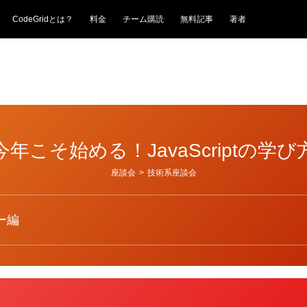
CodeGridとは？
料金
チーム購読
無料記事
著者
今年こそ始める！JavaScriptの学び
座談会
>
技術系座談会
ナー編