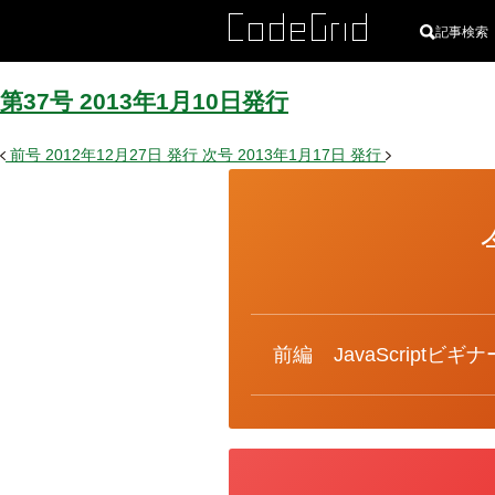
記事検索
第37号
2013
年
1
月
10
日
発行
前号
2012年12月27日
発行
次号
2013年1月17日
発行
カ
テ
ゴ
リ
ー
前編
JavaScriptビギ