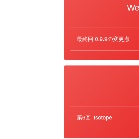
W
カ
テ
ゴ
リ
ー
最終回
0.9.9の変更点
カ
テ
ゴ
リ
ー
第6回
Isotope