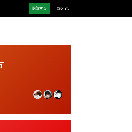
購読
する
ログイン
方