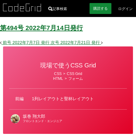
購読
する
記事検索
ログイン
第494号
2022
年
7
月
14
日
発行
前号
2022年7月7日
発行
次号
2022年7月21日
発行
現場で使うCSS Grid
カ
CSS
>
CSS Grid
テ
HTML
>
フォーム
ゴ
リ
ー
前編
1列レイアウトと聖杯レイアウト
坂巻 翔大郎
フロントエンド・エンジニア