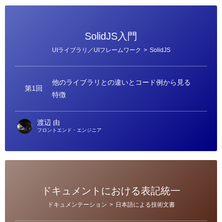
SolidJS入門
カ
UIライブラリ／UIフレームワーク
>
SolidJS
テ
ゴ
リ
ー
他のライブラリとの違いとコード例から見る
第1回
特徴
渡辺 由
フロントエンド・エンジニア
ドキュメントにおける表記統一
カ
ドキュメンテーション
>
日本語による技術文書
テ
ゴ