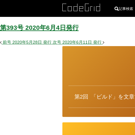
記事検索
第393号
2020
年
6
月
4
日
発行
前号
2020年5月28日
発行
次号
2020年6月11日
発行
カ
テ
ゴ
リ
ー
第2回
「ビルド」を文章