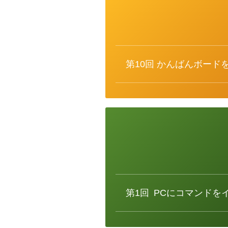
カ
テ
ゴ
リ
ー
第10回
かんばんボード
カ
テ
ゴ
リ
ー
第1回
PCにコマンドを