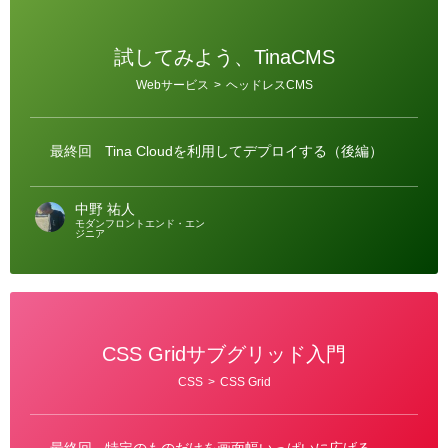
試してみよう、TinaCMS
カ
Webサービス
>
ヘッドレスCMS
テ
ゴ
リ
ー
最終回
Tina Cloudを利用してデプロイする（後編）
中野 祐人
モダンフロントエンド・エン
ジニア
CSS Gridサブグリッド入門
カ
CSS
>
CSS Grid
テ
ゴ
リ
ー