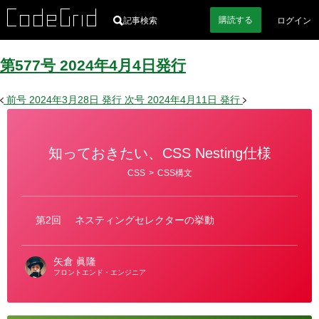
購読
する
記事検索
ログイン
第577号
2024
年
4
月
4
日
発行
前号
2024年3月28日
発行
次号
2024年4月11日
発行
知っておきたい、CSS Nesting仕様
カ
CSS
>
CSS構文
テ
ゴ
リ
ー
第2回
ネスティングセレクターの挙動
矢倉 眞隆
フロントエンド・エンジニア