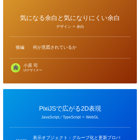
気になる余白と気になりにくい余白
カ
デザイン
>
余白
テ
ゴ
リ
ー
後編
何が意図されているか
小原 司
UIデザイナー
PixiJSで広がる2D表現
カ
JavaScript／TypeScript
>
WebGL
テ
ゴ
リ
ー
表示オブジェクト：グループ化と更新プロパ