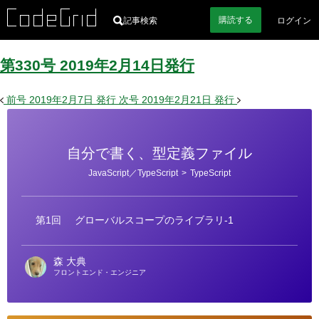
購読
する
記事検索
ログイン
第330号
2019
年
2
月
14
日
発行
前号
2019年2月7日
発行
次号
2019年2月21日
発行
自分で書く、型定義ファイル
カ
JavaScript／TypeScript
>
TypeScript
テ
ゴ
リ
ー
第1回
グローバルスコープのライブラリ-1
森 大典
フロントエンド・エンジニア