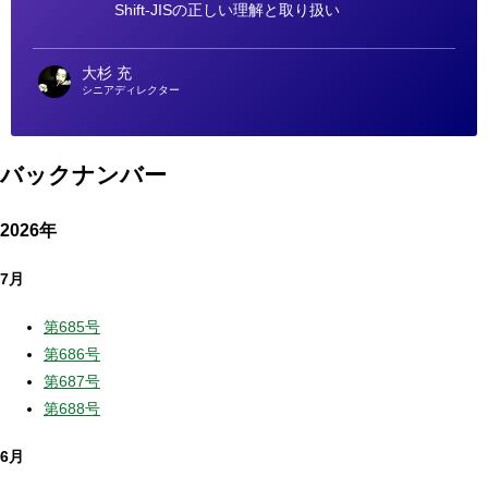
Shift-JISの正しい理解と取り扱い
大杉 充
シニアディレクター
バックナンバー
2026年
7月
第685号
第686号
第687号
第688号
6月