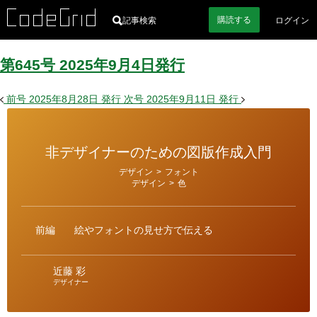
購読
する
記事検索
ログイン
第645号
2025
年
9
月
4
日
発行
前号
2025年8月28日
発行
次号
2025年9月11日
発行
非デザイナーのための図版作成入門
カ
デザイン
>
フォント
テ
デザイン
>
色
ゴ
リ
ー
前編
絵やフォントの見せ方で伝える
近藤 彩
デザイナー