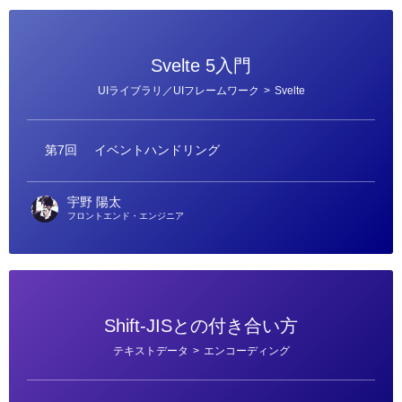
Svelte 5入門
カ
UIライブラリ／UIフレームワーク
>
Svelte
テ
ゴ
リ
ー
第7回
イベントハンドリング
宇野 陽太
フロントエンド・エンジニア
Shift-JISとの付き合い方
カ
テキストデータ
>
エンコーディング
テ
ゴ
リ
ー