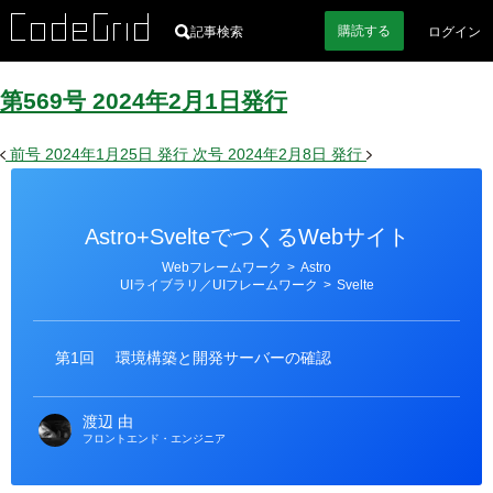
購読
する
記事検索
ログイン
第569号
2024
年
2
月
1
日
発行
前号
2024年1月25日
発行
次号
2024年2月8日
発行
Astro+SvelteでつくるWebサイト
カ
Webフレームワーク
>
Astro
テ
UIライブラリ／UIフレームワーク
>
Svelte
ゴ
リ
ー
第1回
環境構築と開発サーバーの確認
渡辺 由
フロントエンド・エンジニア