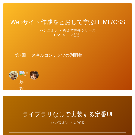
Webサイト作成をとおして学ぶHTML/CSS
カ
ハンズオン
>
教えて先生シリーズ
テ
CSS
>
CSS設計
ゴ
リ
ー
第7回
スキルコンテンツの列調整
ライブラリなしで実装する定番UI
カ
ハンズオン
>
UI実装
テ
ゴ
リ