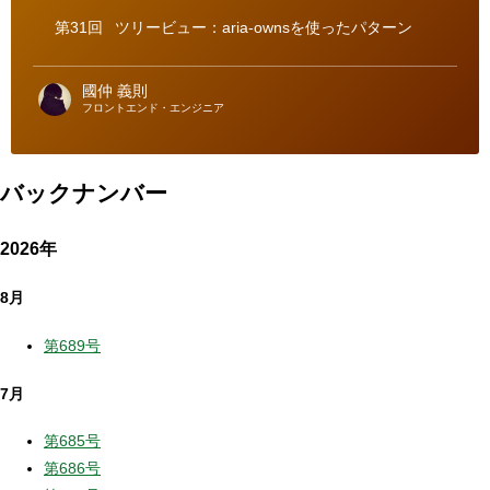
ー
第31回
ツリービュー：aria-ownsを使ったパターン
國仲 義則
フロントエンド・エンジニア
バックナンバー
2026年
8月
第689号
7月
第685号
第686号