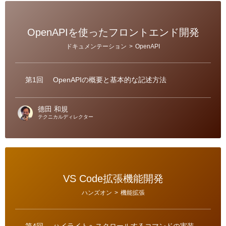
OpenAPIを使ったフロントエンド開発
カ
ドキュメンテーション
>
OpenAPI
テ
ゴ
リ
ー
第1回
OpenAPIの概要と基本的な記述方法
德田 和規
テクニカルディレクター
VS Code拡張機能開発
カ
ハンズオン
>
機能拡張
テ
ゴ
リ
ー