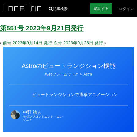
購読
する
記事検索
ログイン
第551号
2023
年
9
月
21
日
発行
前号
2023年9月14日
発行
次号
2023年9月28日
発行
Astroのビュートランジション機能
カ
Webフレームワーク
>
Astro
テ
ゴ
リ
ー
ビュートランジションで遷移アニメーション
中野 祐人
モダンフロントエンド・エン
ジニア