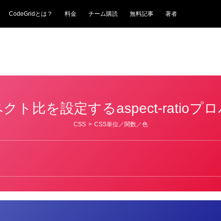
CodeGridとは？
料金
チーム購読
無料記事
著者
クト比を設定するaspect-ratioプ
CSS
>
CSS単位／関数／色