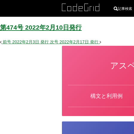
記事検索
第474号
2022
年
2
月
10
日
発行
前号
2022年2月3日
発行
次号
2022年2月17日
発行
アスペ
カ
テ
ゴ
リ
ー
構文と利用例