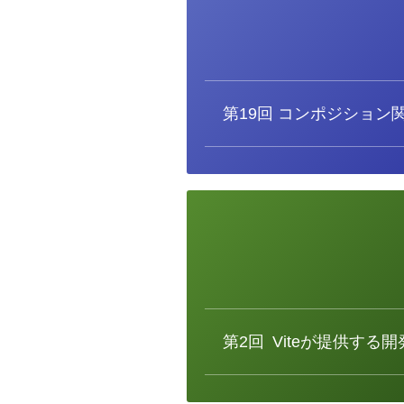
カ
テ
ゴ
リ
ー
第19回
コンポジション
カ
テ
ゴ
リ
ー
第2回
Viteが提供する