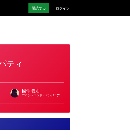
購読
する
ログイン
ロパティ
國仲 義則
フロントエンド・エンジニア