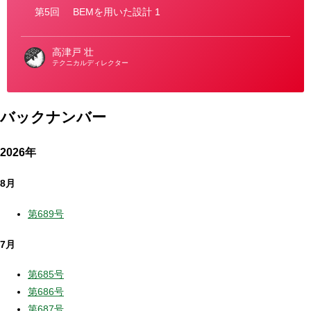
ー
第5回
BEMを用いた設計 1
高津戸 壮
テクニカルディレクター
バックナンバー
2026年
8月
第689号
7月
第685号
第686号
第687号