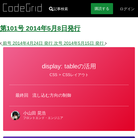
購読
する
記事検索
ログイン
第101号
2014
年
5
月
8
日
発行
前号
2014年4月24日
発行
次号
2014年5月15日
発行
display: tableの活用
カ
CSS
>
CSSレイアウト
テ
ゴ
リ
ー
最終回
流し込む方向の制御
小山田 晃浩
フロントエンド・エンジニア