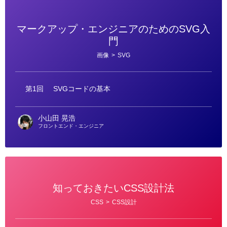
マークアップ・エンジニアのためのSVG入
門
カ
画像
>
SVG
テ
ゴ
リ
ー
第1回
SVGコードの基本
小山田 晃浩
フロントエンド・エンジニア
知っておきたいCSS設計法
カ
CSS
>
CSS設計
テ
ゴ
リ