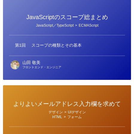
JavaScriptのスコープ総まとめ
カ
JavaScript／TypeScript
>
ECMAScript
テ
ゴ
リ
ー
第1回
スコープの種類とその基本
山田 敬美
フロントエンド・エンジニア
よりよいメールアドレス入力欄を求めて
カ
デザイン
>
UIデザイン
テ
HTML
>
フォーム
ゴ
リ
ー