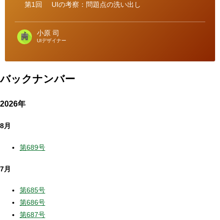
第1回
UIの考察：問題点の洗い出し
小原 司
UIデザイナー
バックナンバー
2026年
8月
第689号
7月
第685号
第686号
第687号