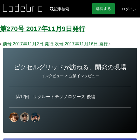
購読
する
記事検索
ログイン
第270号
2017
年
11
月
9
日
発行
前号
2017年11月2日
発行
次号
2017年11月16日
発行
ピクセルグリッドが訪ねる、開発の現場
カ
インタビュー
>
企業インタビュー
テ
ゴ
リ
ー
第12回
リクルートテクノロジーズ 後編