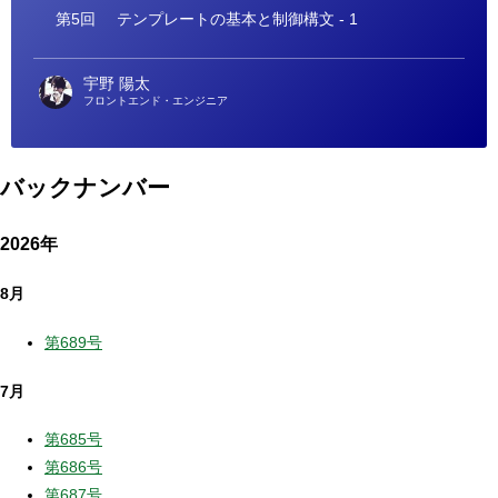
ー
第5回
テンプレートの基本と制御構文 - 1
宇野 陽太
フロントエンド・エンジニア
バックナンバー
2026年
8月
第689号
7月
第685号
第686号
第687号