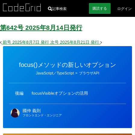
購読
する
記事検索
ログイン
第642号
2025
年
8
月
14
日
発行
前号
2025年8月7日
発行
次号
2025年8月21日
発行
focus()メソッドの新しいオプション
カ
JavaScript／TypeScript
>
ブラウザAPI
テ
ゴ
リ
ー
後編
focusVisibleオプションの活用
國仲 義則
フロントエンド・エンジニア