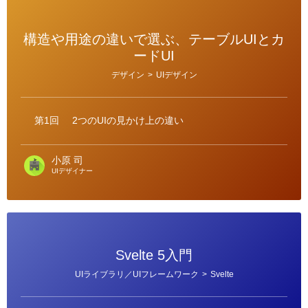
構造や用途の違いで選ぶ、テーブルUIとカ
ードUI
カ
デザイン
>
UIデザイン
テ
ゴ
リ
ー
第1回
2つのUIの見かけ上の違い
小原 司
UIデザイナー
Svelte 5入門
カ
UIライブラリ／UIフレームワーク
>
Svelte
テ
ゴ
リ