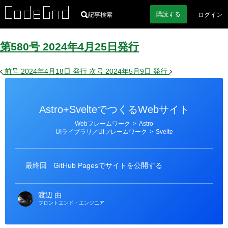
購読
する
記事検索
ログイン
第580号
2024
年
4
月
25
日
発行
前号
2024年4月18日
発行
次号
2024年5月9日
発行
Astro+SvelteでつくるWebサイト
カ
Webフレームワーク
>
Astro
テ
UIライブラリ／UIフレームワーク
>
Svelte
ゴ
リ
ー
最終回
GitHub Pagesでサイトを公開する
渡辺 由
フロントエンド・エンジニア