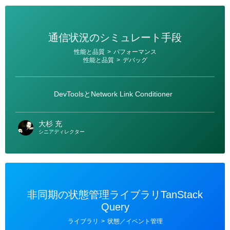
通信状況のシミュレート手段
カ
性能と品質
>
パフォーマンス
テ
性能と品質
>
デバッグ
ゴ
リ
ー
DevToolsとNetwork Link Conditioner
大杉 充
シニアディレクター
非同期の状態管理ライブラリTanStack
Query
カ
ライブラリ
>
状態／イベント管理
テ